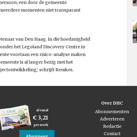
 persoon, een door de gemeente
p meerdere momenten niet transparant
enaar van Den Haag. In die hoedanigheid
ronder het Legoland Discovery Centre in
eente voortaan een risico-analyse maken
 gemeente is al langer bezig met het
jectontwikkeling,’ schrijft Remkes.
Over DHC
al vanaf
Abonnementen
€ 3,21
Adverteren
per week
Redactie
Contact
Abonneer