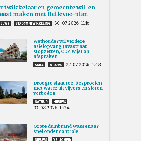
ntwikkelaar en gemeente willen
aast maken met Bellevue-plan
30-07-2026
11:16
IEUWS
STADSONTWIKKELING
Wethouder wil verdere
asielopvang Javastraat
stopzetten, COA wijst op
afspraken
27-07-2026
15:23
ASIEL
NIEUWS
Droogte slaat toe, besproeien
met water uit vijvers en sloten
verboden
NATUUR
NIEUWS
03-08-2026
15:24
Grote duinbrand Wassenaar
snel onder controle
NIEUWS
VEILIGHEID