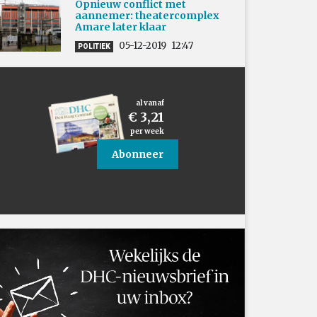
Opnieuw conflict met
aannemer: theatercomplex
Amare later klaar
05-12-2019
12:47
POLITIEK
al vanaf
€ 3,21
per week
Abonneer