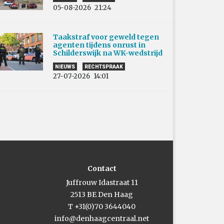
05-08-2026
21:24
Taakstraf voor geweld tegen
agenten tijdens onrust in
Schilderswijk na WK-wedstrijd
NIEUWS
RECHTSPRAAK
27-07-2026
14:01
Contact
Juffrouw Idastraat 11
2513 BE Den Haag
T +31(0)70 3644040
info@denhaagcentraal.net