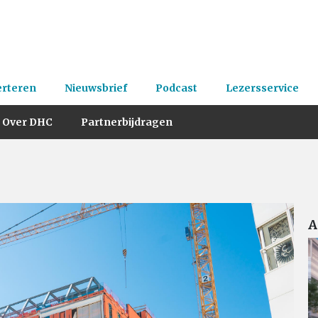
erteren
Nieuwsbrief
Podcast
Lezersservice
Over DHC
Partnerbijdragen
A