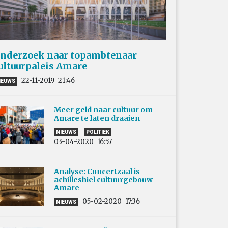
nderzoek naar topambtenaar
ultuurpaleis Amare
22-11-2019
21:46
IEUWS
Meer geld naar cultuur om
Amare te laten draaien
NIEUWS
POLITIEK
03-04-2020
16:57
Analyse: Concertzaal is
achilleshiel cultuurgebouw
Amare
05-02-2020
17:36
NIEUWS