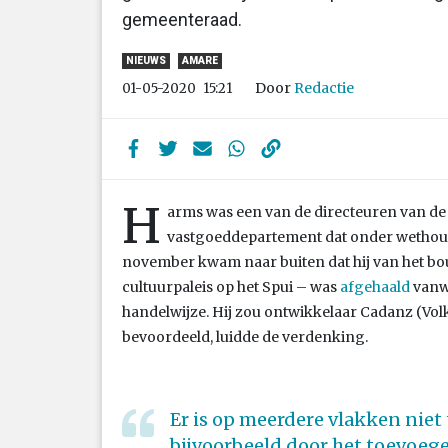
gemeenteraad.
NIEUWS
AMARE
Door
Redactie
01-05-2020
15:21
H
arms was een van de directeuren van de 
vastgoeddepartement dat onder wethoude
november kwam naar buiten dat hij van het 
cultuurpaleis op het Spui – was
afgehaald
vanwe
handelwijze. Hij zou ontwikkelaar Cadanz (Vol
bevoordeeld, luidde de verdenking.
Er is op meerdere vlakken niet
bijvoorbeeld door het toevoeg