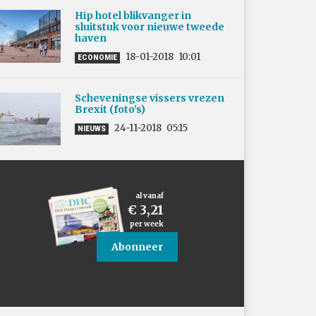
Hip hotel blikvanger in
sluitstuk voor nieuwe tweede
haven
18-01-2018
10:01
ECONOMIE
Scheveningse vissers vrezen
Brexit (foto’s)
24-11-2018
05:15
NIEUWS
al vanaf
€ 3,21
per week
Abonneer