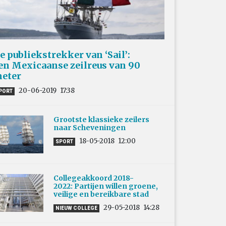
e publiekstrekker van ‘Sail’:
en Mexicaanse zeilreus van 90
eter
20-06-2019
17:38
PORT
Grootste klassieke zeilers
naar Scheveningen
18-05-2018
12:00
SPORT
Collegeakkoord 2018-
2022: Partijen willen groene,
veilige en bereikbare stad
29-05-2018
14:28
NIEUW COLLEGE