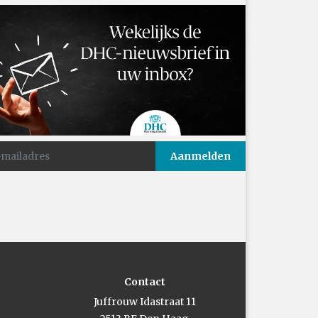
: Het Roemeense schip Mircea vaart naar de haven.
Contact
Juffrouw Idastraat 11