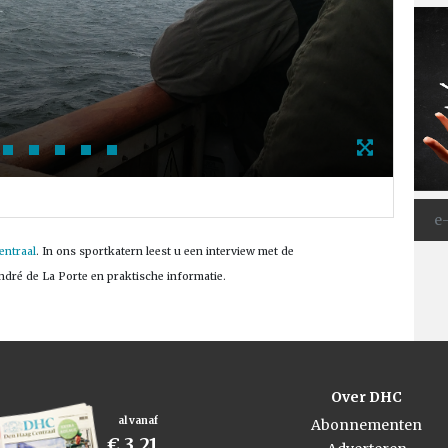
Foto
entraal
. In ons sportkatern leest u een interview met de
André de La Porte en praktische informatie.
Over DHC
al vanaf
Abonnementen
€ 3,21