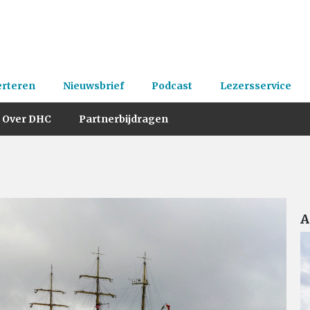
erteren
Nieuwsbrief
Podcast
Lezersservice
Over DHC
Partnerbijdragen
A