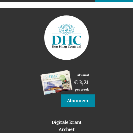
al vanaf
€ 3,21
per week
Abonneer
Digitale krant
Archief