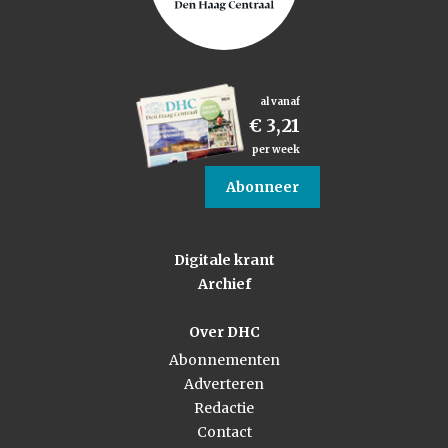
al vanaf
€ 3,21
per week
Abonneer
Digitale krant
Archief
Over DHC
Abonnementen
Adverteren
Redactie
Contact