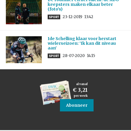
keepsters maken elkaar beter
(foto’s)
23-12-2019
13:42
SPORT
Ide Schelling klaar voor herstart
wielerseizoen: ‘Ik kan dit niveau
aan’
28-07-2020
14:15
SPORT
al vanaf
€ 3,21
per week
Abonneer