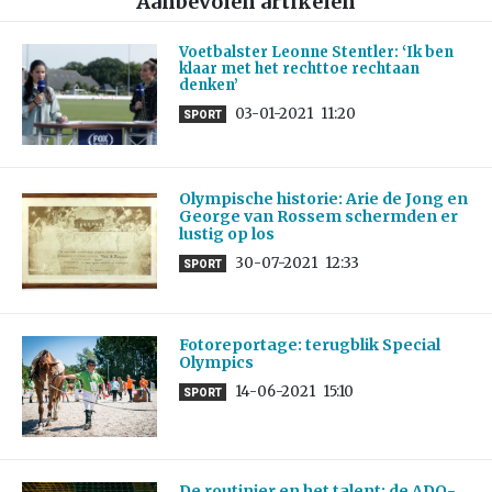
Aanbevolen artikelen
Voetbalster Leonne Stentler: ‘Ik ben
klaar met het rechttoe rechtaan
denken’
03-01-2021
11:20
SPORT
Olympische historie: Arie de Jong en
George van Rossem schermden er
lustig op los
30-07-2021
12:33
SPORT
Fotoreportage: terugblik Special
Olympics
14-06-2021
15:10
SPORT
De routinier en het talent: de ADO-