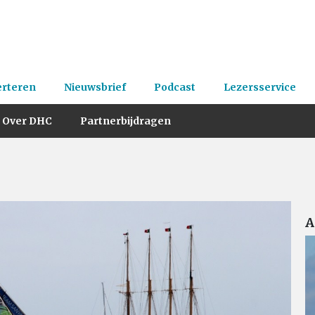
erteren
Nieuwsbrief
Podcast
Lezersservice
Over DHC
Partnerbijdragen
A