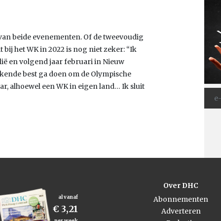
r van beide evenementen. Of de tweevoudig
ij het WK in 2022 is nog niet zeker: “Ik
alië en volgend jaar februari in Nieuw
tinkende best ga doen om de Olympische
aar, alhoewel een WK in eigen land… Ik sluit
Over DHC
al vanaf
Abonnementen
€ 3,21
Adverteren
per week