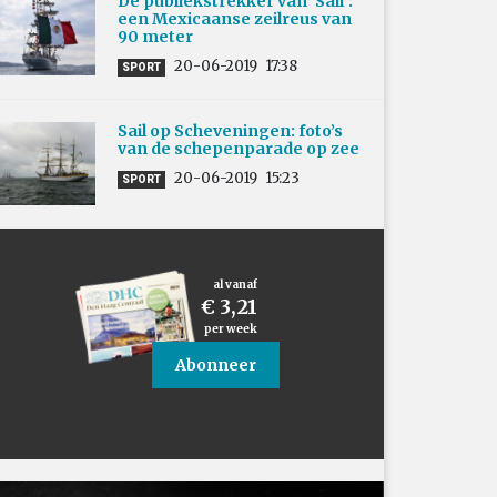
De publiekstrekker van ‘Sail’:
een Mexicaanse zeilreus van
90 meter
20-06-2019
17:38
SPORT
Sail op Scheveningen: foto’s
van de schepenparade op zee
20-06-2019
15:23
SPORT
al vanaf
€ 3,21
per week
Abonneer