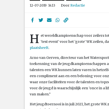
Door
Redactie
12-07-2019
14:13
H
et wereldkampioenschap voor zeilers tot 
‘test event’ voor het ‘grote’ WK zeilen, da
plaatsheeft
.
Arno van Gerven, directeur van het Watersportv
toekenning van de jeugdkampioenschappen aan
talenten een WK kunnen laten varen in hetzelfde
een compliment aan en een beloning voor on
waar onze faciliteiten voor de talenten en top
voor de jeugd is waarschijnlijk een ‘once in a l
van maken.”
Het jeugdtoernooi is in juli 2021, het grote WK 