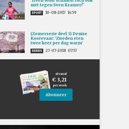
‘Ireen Wüst schaatst toch ook
niet tegen Sven Kramer?’
10-08-2017
14:59
SPORT
(Zomerserie deel 3) Denise
Koorevaar: ‘Zweden eten
twee keer per dag warm’
27-07-2018
07:57
SERIES
al vanaf
€ 3,21
per week
Abonneer