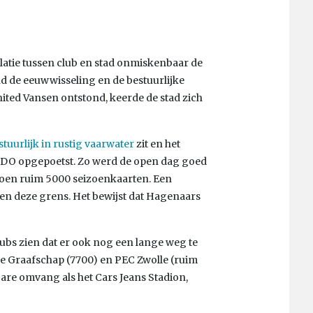
relatie tussen club en stad onmiskenbaar de
nd de eeuwwisseling en de bestuurlijke
ited Vansen ontstond, keerde de stad zich
stuurlijk in rustig vaarwater
zit en het
n ADO opgepoetst. Zo werd de open dag goed
zoen ruim 5000 seizoenkaarten. Een
en deze grens. Het bewijst dat Hagenaars
lubs zien dat er ook nog een lange weg te
De Graafschap (7700) en PEC Zwolle (ruim
are omvang als het Cars Jeans Stadion,