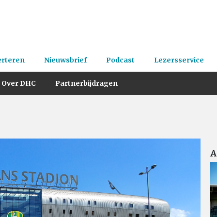
erteren
Nieuwsbrief
Podcast
Lezersservice
Over DHC
Partnerbijdragen
A