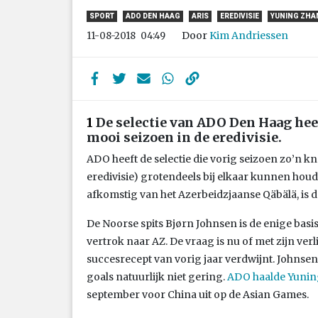
SPORT
ADO DEN HAAG
ARIS
EREDIVISIE
YUNING ZHA
Door
Kim Andriessen
11-08-2018
04:49
1
De selectie van ADO Den Haag hee
mooi seizoen in de eredivisie.
ADO heeft de selectie die vorig seizoen zo’n kn
eredivisie) grotendeels bij elkaar kunnen hou
afkomstig van het Azerbeidzjaanse Qäbälä, is de
De Noorse spits Bjørn Johnsen is de enige basis
vertrok naar AZ. De vraag is nu of met zijn verli
succesrecept van vorig jaar verdwijnt. Johnse
goals natuurlijk niet gering.
ADO haalde Yuning
september voor China uit op de Asian Games.