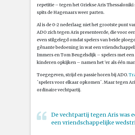
repetitie – tegen het Griekse Aris Thessalonik
spits de Hagenaars weer parten.
Al is de 0-2 nederlaag niet het grootste punt v
ADO zich tegen Aris presenteerde, die voor ee
even stilgelegd omdat spelers van beide ploege
gênante bedoening in wat een vriendschappelijk
Immers en Tom Beugelsdijk – spelers met een 
kinderen opkijken – namen het ‘er als één man o
Toegegeven, strijd en passie horen bij ADO.
Tr
´spelers voor elkaar opkomen´. Maar tegen Aris
ordinaire vechtpartij.
De vechtpartij tegen Aris was 
een vriendschappelijke wedstrij