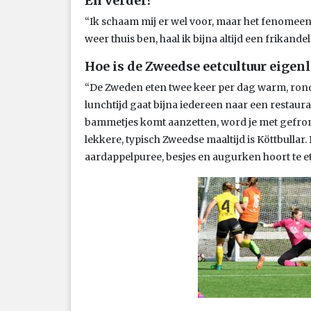
En verder?
“Ik schaam mij er wel voor, maar het fenomeen 
weer thuis ben, haal ik bijna altijd een frikandel
Hoe is de Zweedse eetcultuur eigenl
“De Zweden eten twee keer per dag warm, ron
lunchtijd gaat bijna iedereen naar een restaura
bammetjes komt aanzetten, word je met gefr
lekkere, typisch Zweedse maaltijd is Köttbullar. D
aardappelpuree, besjes en augurken hoort te et