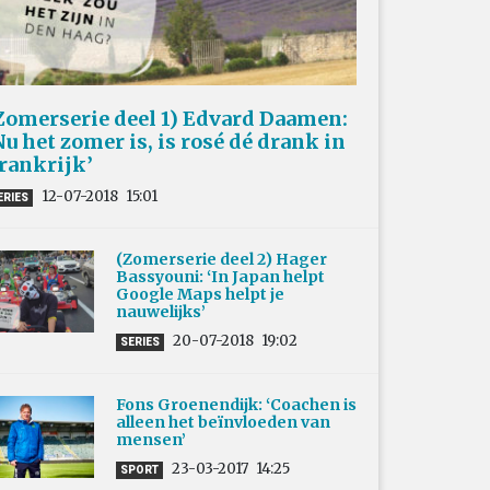
Zomerserie deel 1) Edvard Daamen:
Nu het zomer is, is rosé dé drank in
rankrijk’
12-07-2018
15:01
ERIES
(Zomerserie deel 2) Hager
Bassyouni: ‘In Japan helpt
Google Maps helpt je
nauwelijks’
20-07-2018
19:02
SERIES
Fons Groenendijk: ‘Coachen is
alleen het beïnvloeden van
mensen’
23-03-2017
14:25
SPORT