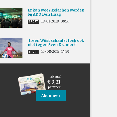
Er kan weer gelachen worden
bij ADO Den Haag
18-01-2018
09:55
SPORT
‘Ireen Wüst schaatst toch ook
niet tegen Sven Kramer?’
10-08-2017
14:59
SPORT
al vanaf
€ 3,21
per week
Abonneer