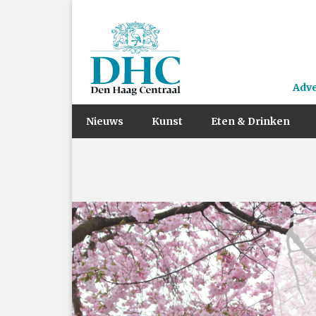
Adv
Nieuws
Kunst
Eten & Drinken