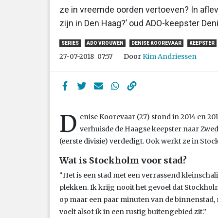
ze in vreemde oorden vertoeven? In afle
zijn in Den Haag?’ oud ADO-keepster Den
SERIES
ADO VROUWEN
DENISE KOOREVAAR
KEEPSTER
Door
Kim Andriessen
27-07-2018
07:57
D
enise Koorevaar (27) stond in 2014 en 20
verhuisde de Haagse keepster naar Zwede
(eerste divisie) verdedigt. Ook werkt ze in Sto
Wat is Stockholm voor stad?
“Het is een stad met een verrassend kleinschal
plekken. Ik krijg nooit het gevoel dat Stockho
op maar een paar minuten van de binnenstad, ma
voelt alsof ik in een rustig buitengebied zit.”