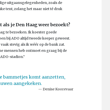
lige uitgaansgelegenheden, zoals de
euke tent, zolang het maar niet té druk
et als je Den Haag weer bezoekt?
ag te bezoeken. Ik koester goede
k ben bij ADO altijd tweede keeper geweest.
 vaak stevig als ik wéér op de bank zat.
jne mensen heb ontmoet en graag bij de
t ADO-stadion.”
kje bammetjes komt aanzetten,
rauwen aangekeken.
Denise Koorevaar