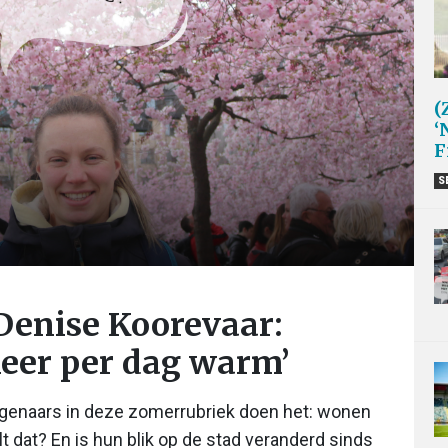
(
‘
F
S
 Denise Koorevaar:
eer per dag warm’
agenaars in deze zomerrubriek doen het: wonen
t dat? En is hun blik op de stad veranderd sinds