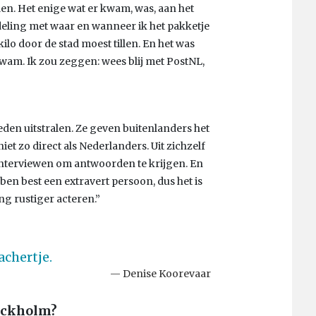
llen. Het enige wat er kwam, was, aan het
eling met waar en wanneer ik het pakketje
ilo door de stad moest tillen. En het was
kwam. Ik zou zeggen: wees blij met PostNL,
eden uitstralen. Ze geven buitenlanders het
et zo direct als Nederlanders. Uit zichzelf
e interviewen om antwoorden te krijgen. En
k ben best een extravert persoon, dus het is
g rustiger acteren.”
achertje.
Denise Koorevaar
tockholm?