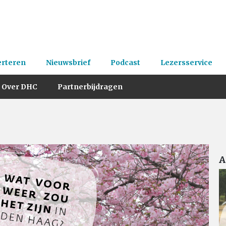
erteren
Nieuwsbrief
Podcast
Lezersservice
Over DHC
Partnerbijdragen
A