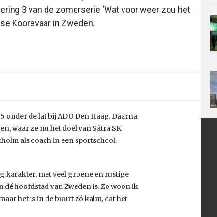
vering 3 van de zomerserie ‘Wat voor weer zou het
ise Koorevaar in Zweden.
15 onder de lat bij ADO Den Haag. Daarna
n, waar ze nu het doel van Sätra SK
ckholm als coach in een sportschool.
ig karakter, met veel groene en rustige
lm dé hoofdstad van Zweden is. Zo woon ik
ar het is in de buurt zó kalm, dat het