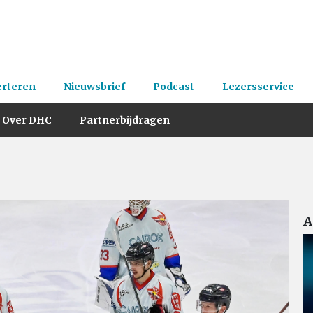
erteren
Nieuwsbrief
Podcast
Lezersservice
Over DHC
Partnerbijdragen
A