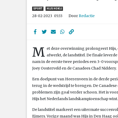
SPORT
HIJS HOKIJ
Door
Redactie
28-02-2023
05:33
M
et deze overwinning prolongeert Hijs, d
afwerkt, de landstitel. De finale leverd
nam in de eerste twee periodes een 3-0 voorspr
Joey Oosterveld en de Canadees Chad Niddery.
Een doelpunt van Heerenveen in de derde per
terug in de wedstrijd te brengen. De Canadese
problemen zijn goal verder schoon. Het is voor 
Hijs het Nederlands landskampioenschap wint.
De landstitel markeert een uitermate succesvol
Eimers. Vorige maand was Hijs in Den Haag ook