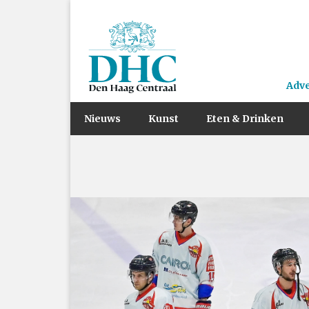
Adv
Nieuws
Kunst
Eten & Drinken