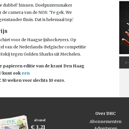
 ‘de dubbel’ binnen. Doelpuntenmaker
r de camera van de NOS: ‘Te gek. We
enstander thuis. Dat is helemaal top.’
ijs
schiet voor de Haagse ijshockeyers. Op
itel van de Nederlands-Belgische competitie
s Hokij tegen Golden Sharks uit Mechelen.
e papieren editie van de krant Den Haag
U kunt ook
een
10 weken voor slechts 10 euro.
Over DHC
al vanaf
Abonnementen
€ 3,21
Adverteren