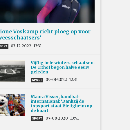
ione Voskamp richt ploeg op voor
weesschaatsers’
03-12-2022
13:31
PORT
Vijftig hele winters schaatsen:
De Uithof begon halve eeuw
geleden
09-01-2022
12:31
SPORT
Maura Visser, handbal-
international: ‘Dankzij de
topsport staat Bietigheim op
de kaart’
07-08-2020
10:41
SPORT