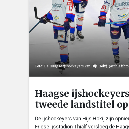
Foto: De Haagse ijshockeyers van Hijs Hokij. (Archieffot
Haagse ijshockeyers
tweede landstitel op 
De ijshockeyers van Hijs Hokij zijn opn
Friese ijsstadion Thialf versloeg de Ha