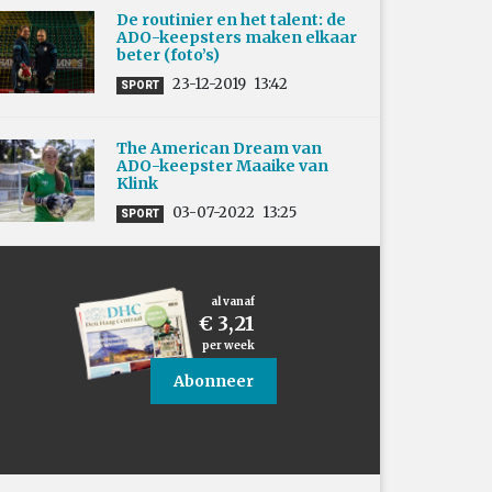
De routinier en het talent: de
ADO-keepsters maken elkaar
beter (foto’s)
23-12-2019
13:42
SPORT
The American Dream van
ADO-keepster Maaike van
Klink
03-07-2022
13:25
SPORT
al vanaf
€ 3,21
per week
Abonneer