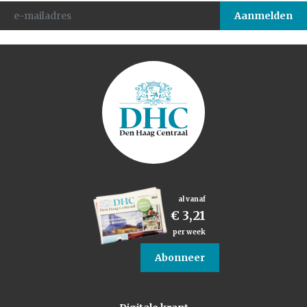
al vanaf
€ 3,21
per week
Abonneer