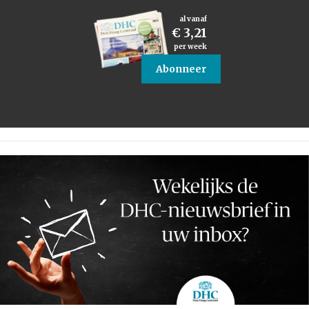
al vanaf
€ 3,21
per week
Abonneer