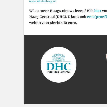
www.adodenhaag.nl
Wilt u meer Haags nieuws lezen?
Klik
hier
voo
Haag Centraal (DHC). U kunt ook
een (proe
weken voor slechts 10 euro.