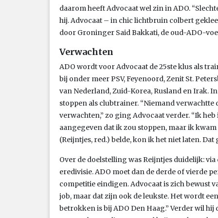
daarom heeft Advocaat wel zin in ADO. “Slechter
hij. Advocaat – in chic lichtbruin colbert gekl
door Groninger Said Bakkati, de oud-ADO-voetba
Verwachten
ADO wordt voor Advocaat de 25ste klus als train
bij onder meer PSV, Feyenoord, Zenit St. Pete
van Nederland, Zuid-Korea, Rusland en Irak. In 
stoppen als clubtrainer. “Niemand verwachtte dit
verwachten,” zo ging Advocaat verder. “Ik heb 
aangegeven dat ik zou stoppen, maar ik kwam
(Reijntjes, red.) belde, kon ik het niet laten. D
Over de doelstelling was Reijntjes duidelijk: v
eredivisie. ADO moet dan de derde of vierde per
competitie eindigen. Advocaat is zich bewust va
job, maar dat zijn ook de leukste. Het wordt e
betrokken is bij ADO Den Haag.” Verder wil hij