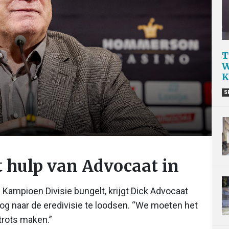
T
W
K
S
 hulp van Advocaat in
Kampioen Divisie bungelt, krijgt Dick Advocaat
snog naar de eredivisie te loodsen. “We moeten het
trots maken.”