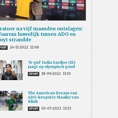
rainer na vijf maanden ontslagen:
aarom huwelijk tussen ADO en
uyt strandde
24-11-2022
12:06
PORT
‘B-girl’ India Sardjoe (16)
jaagt op olympisch goud
18-09-2022
11:30
SPORT
The American Dream van
ADO-keepster Maaike van
Klink
03-07-2022
13:25
SPORT