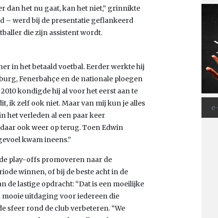
 dan het nu gaat, kan het niet,” grinnikte
eed – werd bij de presentatie geflankeerd
ller die zijn assistent wordt.
er in het betaald voetbal. Eerder werkte hij
rsburg, Fenerbahçe en de nationale ploegen
2010 kondigde hij al voor het eerst aan te
, ik zelf ook niet. Maar van mij kun je alles
in het verleden al een paar keer
 daar ook weer op terug. Toen Edwin
at gevoel kwam ineens.”
ia de play-offs promoveren naar de
iode winnen, of bij de beste acht in de
n de lastige opdracht: “Dat is een moeilijke
en mooie uitdaging voor iedereen die
 de sfeer rond de club verbeteren. “We