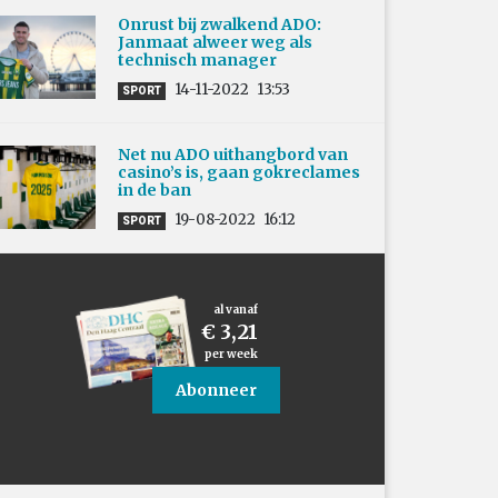
Onrust bij zwalkend ADO:
Janmaat alweer weg als
technisch manager
14-11-2022
13:53
SPORT
Net nu ADO uithangbord van
casino’s is, gaan gokreclames
in de ban
19-08-2022
16:12
SPORT
al vanaf
€ 3,21
per week
Abonneer