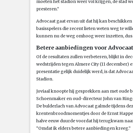
moeten het stadion weer vol krijgen, de stad w
presteren.”
Advocaat gaat ervan uit dat hij kan beschikke
basisspelers die recent lieten weten weg te will
kunnen nu de weg omhoog weer inzetten, dus w
Betere aanbiedingen voor Advocaa
Of de resultaten zullen verbeteren, blijkt in d
wedstrijden tegen Almere City (11 december) en
presentatie gelijk duidelijk werd, is dat Advoca
Stadion.
Joviaal knoopte hij gesprekken aan met oude 
Schoenmaker en oud-directeur John van Ringel
De bulderlach van Advocaat galmde tijdens d
krentenbroodmomentjes door de Ernst Happel
halve eeuw duurde voordat hij terugkwam naar
“Omdat ik elders betere aanbiedingen kreeg.”