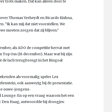
eer trots maken. Dat kan alleen door te
n over Thomas Verheydt en Ricardo Kishna,
en. “Ik kan mij dat niet voorstellen. We
e moeten zorgen dat zij blijven.”
t
ecember, als ADO de competitie hervat met
 Top Oss (16 december). Maar wat bij zijn
at de lach terugbrengt in het Bingoal
bekenden als voormalig speler Lex
enstein, ook aanwezig bij de presentatie.
eze ouwe-jongens-
 Lounge. En op een vraag waarom het een
 Den Haag, antwoordde hij droogjes: