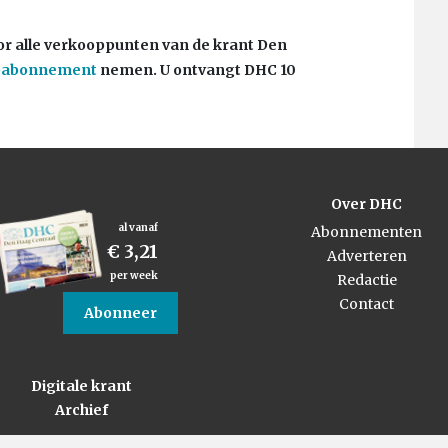
r alle verkooppunten van de krant Den
f)abonnement
nemen. U ontvangt DHC 10
Over DHC
al vanaf
Abonnementen
€ 3,21
Adverteren
per week
Redactie
Contact
Abonneer
Digitale krant
Archief