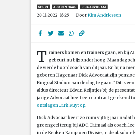
SPORT
ADO DEN HAAG
DICK ADVOCAAT
Door
Kim Andriessen
28-11-2022
16:25
T
rainers komen en trainers gaan, en bij 
gebeurt nu bijzonder hoog. Maandagocht
de vierde hoofdcoach van dit jaar. En bijna n
geboren Hagenaar Dick Advocaat zijn pensioe
Bingoal Stadion aan de slag te gaan. “Dit is een 
aldus directeur Edwin Reijntjes bij de presenta
jarige Advocaat heeft een contract getekend to
ontslagen Dirk Kuyt op
.
Dick Advocaat keert zo ruim vijftig jaar nadat h
groengeel terug bij ADO. Ditmaal als coach, lee
in de Keuken Kampioen Divisie, in de absolute k