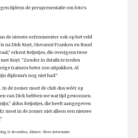
egen tijdens de perspresentatie om foto’s
van de nieuwe oefenmeester ook op het veld
 is na Dirk Kuyt, Giovanni Franken en Ruud
eaal,” erkent Reijntjes, die overigens twee
t Kuyt. “Zonder in details te treden
rige trainers beter zou uitpakken. Al
zijn diploma’s nog niet had.”
. In de zomer moet de club dus wéér op
llen van Dick hebben we wat tijd gewonnen.
ijn,” aldus Reijntjes, die heeft aangegeven
 “Er moet in de zomer niet alleen een nieuwe
”
dag 11 december, Almere. Meer informatie: