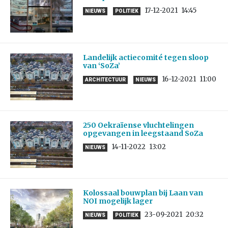
17-12-2021
14:45
NIEUWS
POLITIEK
Landelijk actiecomité tegen sloop
van ‘SoZa’
16-12-2021
11:00
ARCHITECTUUR
NIEUWS
250 Oekraïense vluchtelingen
opgevangen in leegstaand SoZa
14-11-2022
13:02
NIEUWS
Kolossaal bouwplan bij Laan van
NOI mogelijk lager
23-09-2021
20:32
NIEUWS
POLITIEK