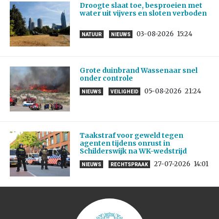
Droogte slaat toe, besproeien met
water uit vijvers en sloten verboden
03-08-2026
15:24
NATUUR
NIEUWS
Grote duinbrand Wassenaar snel
onder controle
05-08-2026
21:24
NIEUWS
VEILIGHEID
Taakstraf voor geweld tegen
agenten tijdens onrust in
Schilderswijk na WK-wedstrijd
27-07-2026
14:01
NIEUWS
RECHTSPRAAK