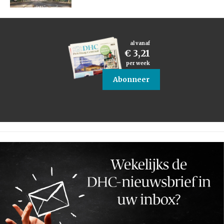
al vanaf
€ 3,21
per week
Abonneer