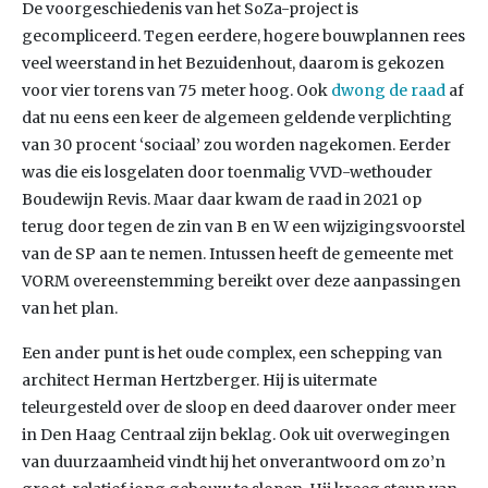
De voorgeschiedenis van het SoZa-project is
gecompliceerd. Tegen eerdere, hogere bouwplannen rees
veel weerstand in het Bezuidenhout, daarom is gekozen
voor vier torens van 75 meter hoog. Ook
dwong de raad
af
dat nu eens een keer de algemeen geldende verplichting
van 30 procent ‘sociaal’ zou worden nagekomen. Eerder
was die eis losgelaten door toenmalig VVD-wethouder
Boudewijn Revis. Maar daar kwam de raad in 2021 op
terug door tegen de zin van B en W een wijzigingsvoorstel
van de SP aan te nemen. Intussen heeft de gemeente met
VORM overeenstemming bereikt over deze aanpassingen
van het plan.
Een ander punt is het oude complex, een schepping van
architect Herman Hertzberger. Hij is uitermate
teleurgesteld over de sloop en deed daarover onder meer
in Den Haag Centraal zijn beklag. Ook uit overwegingen
van duurzaamheid vindt hij het onverantwoord om zo’n