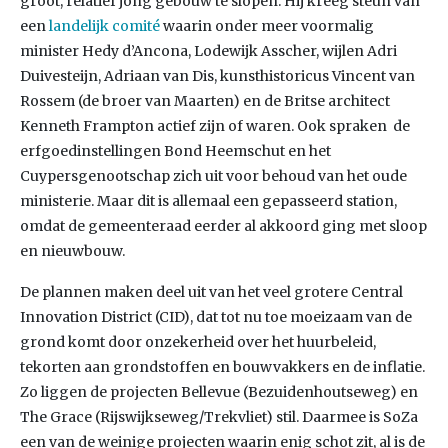
groot, relatief jong gebouw te slopen. Hij kreeg steun van
een
landelijk comité
waarin onder meer voormalig
minister Hedy d’Ancona, Lodewijk Asscher, wijlen Adri
Duivesteijn, Adriaan van Dis, kunsthistoricus Vincent van
Rossem (de broer van Maarten) en de Britse architect
Kenneth Frampton actief zijn of waren. Ook spraken de
erfgoedinstellingen Bond Heemschut en het
Cuypersgenootschap zich uit voor behoud van het oude
ministerie. Maar dit is allemaal een gepasseerd station,
omdat de gemeenteraad eerder al akkoord ging met sloop
en nieuwbouw.
De plannen maken deel uit van het veel grotere Central
Innovation District (CID), dat tot nu toe moeizaam van de
grond komt door onzekerheid over het huurbeleid,
tekorten aan grondstoffen en bouwvakkers en de inflatie.
Zo liggen de projecten Bellevue (Bezuidenhoutseweg) en
The Grace (Rijswijkseweg/Trekvliet) stil. Daarmee is SoZa
een van de weinige projecten waarin enig schot zit, al is de