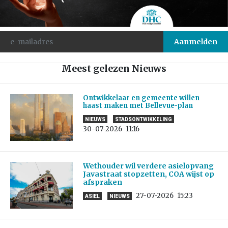
Meest gelezen Nieuws
Ontwikkelaar en gemeente willen
haast maken met Bellevue-plan
NIEUWS
STADSONTWIKKELING
30-07-2026
11:16
Wethouder wil verdere asielopvang
Javastraat stopzetten, COA wijst op
afspraken
27-07-2026
15:23
ASIEL
NIEUWS