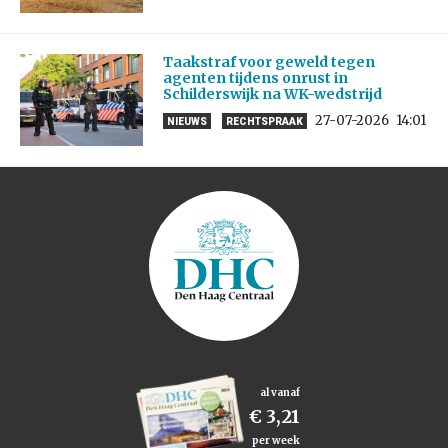
Taakstraf voor geweld tegen
agenten tijdens onrust in
Schilderswijk na WK-wedstrijd
27-07-2026
14:01
NIEUWS
RECHTSPRAAK
al vanaf
€ 3,21
per week