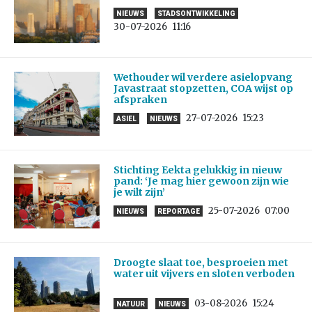
NIEUWS
STADSONTWIKKELING
30-07-2026
11:16
Wethouder wil verdere asielopvang
Javastraat stopzetten, COA wijst op
afspraken
27-07-2026
15:23
ASIEL
NIEUWS
Stichting Eekta gelukkig in nieuw
pand: ‘Je mag hier gewoon zijn wie
je wilt zijn’
25-07-2026
07:00
NIEUWS
REPORTAGE
Droogte slaat toe, besproeien met
water uit vijvers en sloten verboden
03-08-2026
15:24
NATUUR
NIEUWS