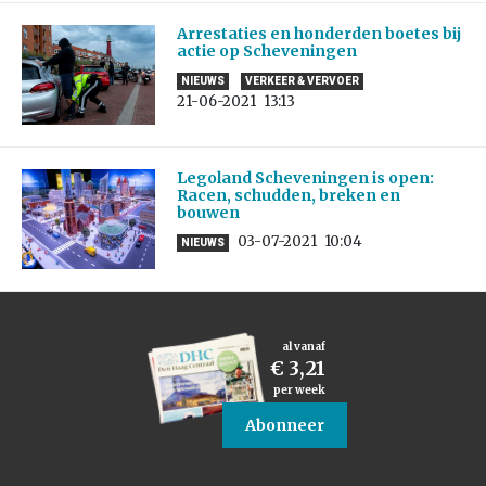
Arrestaties en honderden boetes bij
actie op Scheveningen
NIEUWS
VERKEER & VERVOER
21-06-2021
13:13
Legoland Scheveningen is open:
Racen, schudden, breken en
bouwen
03-07-2021
10:04
NIEUWS
al vanaf
€ 3,21
per week
Abonneer