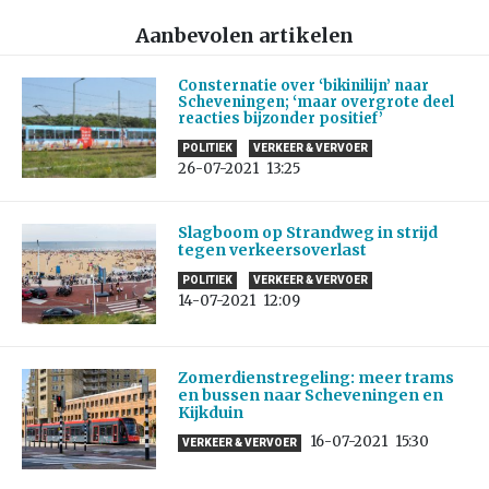
Aanbevolen artikelen
Consternatie over ‘bikinilijn’ naar
Scheveningen; ‘maar overgrote deel
reacties bijzonder positief’
POLITIEK
VERKEER & VERVOER
26-07-2021
13:25
Slagboom op Strandweg in strijd
tegen verkeersoverlast
POLITIEK
VERKEER & VERVOER
14-07-2021
12:09
Zomerdienstregeling: meer trams
en bussen naar Scheveningen en
Kijkduin
16-07-2021
15:30
VERKEER & VERVOER