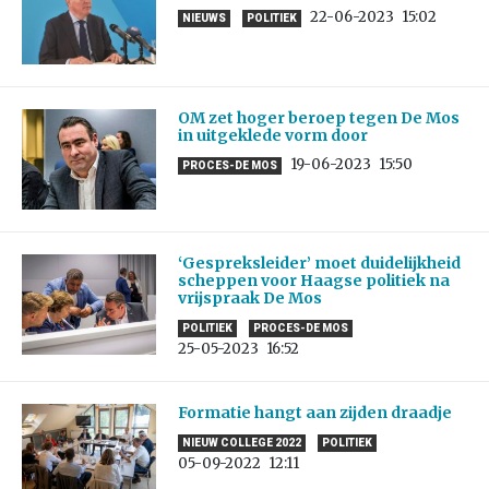
22-06-2023
15:02
NIEUWS
POLITIEK
OM zet hoger beroep tegen De Mos
in uitgeklede vorm door
19-06-2023
15:50
PROCES-DE MOS
‘Gespreksleider’ moet duidelijkheid
scheppen voor Haagse politiek na
vrijspraak De Mos
POLITIEK
PROCES-DE MOS
25-05-2023
16:52
Formatie hangt aan zijden draadje
NIEUW COLLEGE 2022
POLITIEK
05-09-2022
12:11