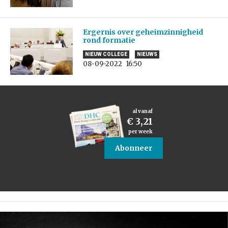
Ergernis over geheimzinnigheid
rond formatie
NIEUW COLLEGE
NIEUWS
08-09-2022
16:50
al vanaf
€ 3,21
per week
Abonneer