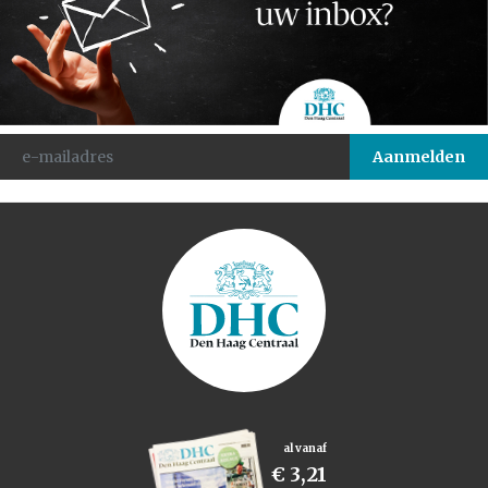
al vanaf
€ 3,21