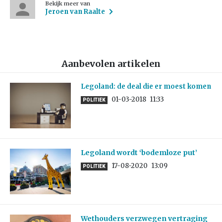
Bekijk meer van
Jeroen van Raalte
Aanbevolen artikelen
Legoland: de deal die er moest komen
01-03-2018
11:33
POLITIEK
Legoland wordt ‘bodemloze put’
17-08-2020
13:09
POLITIEK
Wethouders verzwegen vertraging