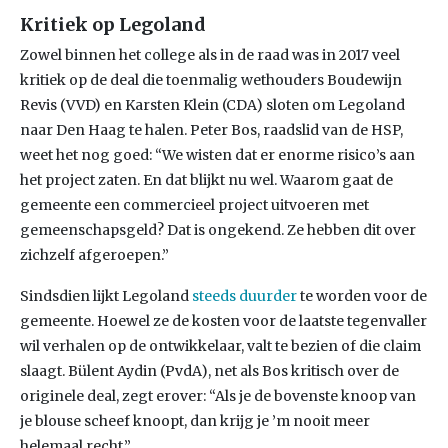
Kritiek op Legoland
Zowel binnen het college als in de raad was in 2017 veel
kritiek op de deal die toenmalig wethouders Boudewijn
Revis (VVD) en Karsten Klein (CDA) sloten om Legoland
naar Den Haag te halen. Peter Bos, raadslid van de HSP,
weet het nog goed: “We wisten dat er enorme risico’s aan
het project zaten. En dat blijkt nu wel. Waarom gaat de
gemeente een commercieel project uitvoeren met
gemeenschapsgeld? Dat is ongekend. Ze hebben dit over
zichzelf afgeroepen.”
Sindsdien lijkt Legoland
steeds duurder
te worden voor de
gemeente. Hoewel ze de kosten voor de laatste tegenvaller
wil verhalen op de ontwikkelaar, valt te bezien of die claim
slaagt. Bülent Aydin (PvdA), net als Bos kritisch over de
originele deal, zegt erover: “Als je de bovenste knoop van
je blouse scheef knoopt, dan krijg je ’m nooit meer
helemaal recht.”