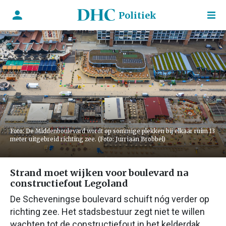
Politiek
Foto: De Middenboulevard wordt op sommige plekken bij elkaar ruim 13
meter uitgebreid richting zee. (Foto: Jurriaan Brobbel)
Strand moet wijken voor boulevard na
constructiefout Legoland
De Scheveningse boulevard schuift nóg verder op
richting zee. Het stadsbestuur zegt niet te willen
wachten tot de constructiefout in het kelderdak