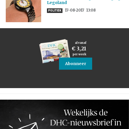
Legoland
17-08-2017
13:08
POLITIEK
al vanaf
€ 3,21
per week
Abonneer