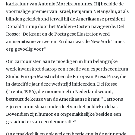
karikatuur van Antonio Moreira Antunes. Hij beeldde de
voormalige premier van Israël, Benjamin Netanyahu, af als
blindengeleidehond terwijl hij de Amerikaanse president
Donald Trump door het Midden-Oosten navigeerde. Del
Rosso: “De krant en de Portugese illustrator werd
antisemitisme verweten. En daar was de New York Times
erg gevoelig voor.”
Om cartoonisten aan te moedigen in hun belangrijke
werk kwam kort daarop een reactie van expertisecentrum
Studio Europa Maastricht en de European Press Prize, die
in datzelfde jaar deze wedstrijd initieerden. Del Rosso
(Trento, 1986), die momenteel in Nederland woont,
betreurt de keuze van de Amerikaanse krant. “Cartoons
zijn een onmisbaar onderdeel van het publieke debat.
Bovendien zijn humor en ongemakkelijke beelden een
graadmeter van een democratie.”
Ongemakkelijk en ook wel een beetje eng is de winnende