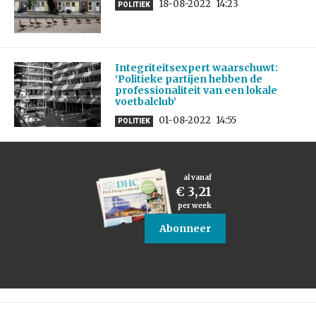
18-08-2022
14:23
POLITIEK
Integriteitsexpert waarschuwt:
‘Politieke partijen hebben de
professionaliteit van een lokale
voetbalclub’
01-08-2022
14:55
POLITIEK
al vanaf
€ 3,21
per week
Abonneer