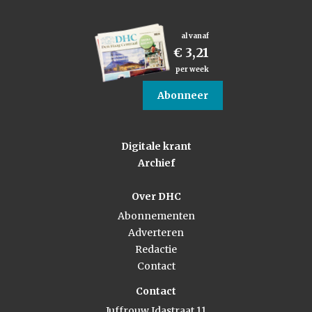
al vanaf
€ 3,21
per week
Abonneer
Digitale krant
Archief
Over DHC
Abonnementen
Adverteren
Redactie
Contact
Contact
Juffrouw Idastraat 11