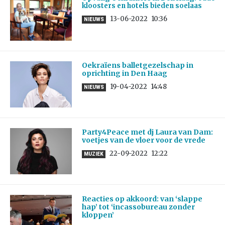
kloosters en hotels bieden soelaas
13-06-2022
10:36
NIEUWS
Oekraïens balletgezelschap in
oprichting in Den Haag
19-04-2022
14:48
NIEUWS
Party4Peace met dj Laura van Dam:
voetjes van de vloer voor de vrede
22-09-2022
12:22
MUZIEK
Reacties op akkoord: van ‘slappe
hap’ tot ‘incassobureau zonder
kloppen’