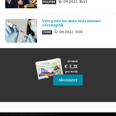
16-09-2022
16:47
POLITIEK
Vier grote locaties voor nieuwe
coronaprik
12-09-2022
15:01
ZORG
al vanaf
€ 3,21
per week
Abonneer