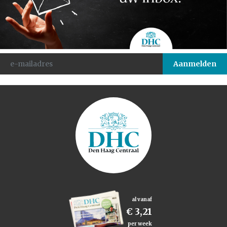
al vanaf
€ 3,21
per week