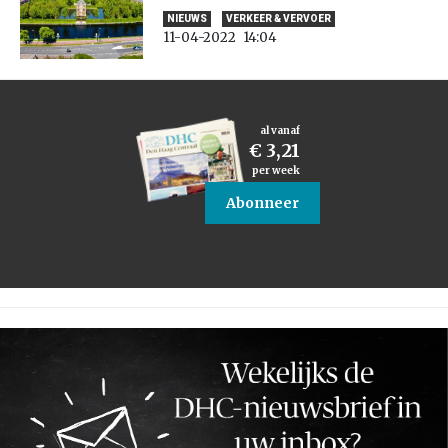
NIEUWS
VERKEER & VERVOER
11-04-2022
14:04
al vanaf
€ 3,21
per week
Abonneer