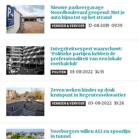
Nieuwe parkeergarage
Noordboulevard geopend: Met je
auto bijna tot op het strand
17-08-2019
09:39
VERKEER & VERVOER
Integriteitsexpert waarschuwt:
‘Politieke partijen hebben de
professionaliteit van een lokale
voetbalclub’
01-08-2022
14:55
POLITIEK
Zeven weken hinder op druk
kruispunt in Regentessekwartier
03-08-2022
10:26
VERKEER & VERVOER
Voorburgers willen A12 en spoorlijn
in tunnel