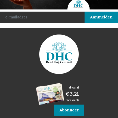
al vanaf
€ 3,21
per week
Abonneer