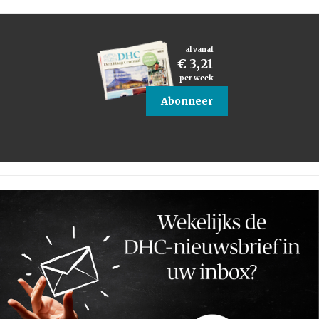
al vanaf
€ 3,21
per week
Abonneer