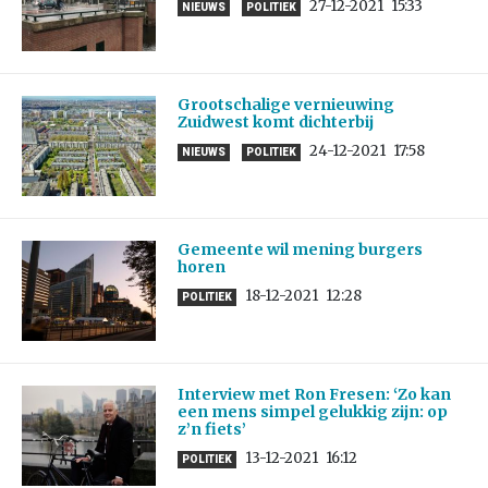
27-12-2021
15:33
NIEUWS
POLITIEK
Grootschalige vernieuwing
Zuidwest komt dichterbij
24-12-2021
17:58
NIEUWS
POLITIEK
Gemeente wil mening burgers
horen
18-12-2021
12:28
POLITIEK
Interview met Ron Fresen: ‘Zo kan
een mens simpel gelukkig zijn: op
z’n fiets’
13-12-2021
16:12
POLITIEK