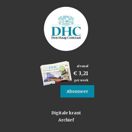
al vanaf
€ 3,21
per week
Abonneer
Digitale krant
Archief