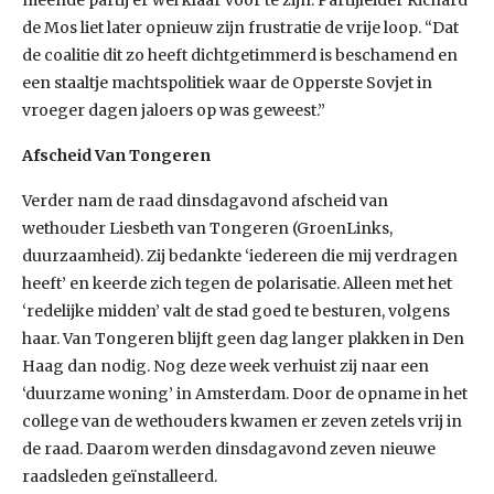
meende partij er wel klaar voor te zijn. Partijleider Richard
de Mos liet later opnieuw zijn frustratie de vrije loop. “Dat
de coalitie dit zo heeft dichtgetimmerd is beschamend en
een staaltje machtspolitiek waar de Opperste Sovjet in
vroeger dagen jaloers op was geweest.”
Afscheid Van Tongeren
Verder nam de raad dinsdagavond afscheid van
wethouder Liesbeth van Tongeren (GroenLinks,
duurzaamheid). Zij bedankte ‘iedereen die mij verdragen
heeft’ en keerde zich tegen de polarisatie. Alleen met het
‘redelijke midden’ valt de stad goed te besturen, volgens
haar. Van Tongeren blijft geen dag langer plakken in Den
Haag dan nodig. Nog deze week verhuist zij naar een
‘duurzame woning’ in Amsterdam. Door de opname in het
college van de wethouders kwamen er zeven zetels vrij in
de raad. Daarom werden dinsdagavond zeven nieuwe
raadsleden geïnstalleerd.