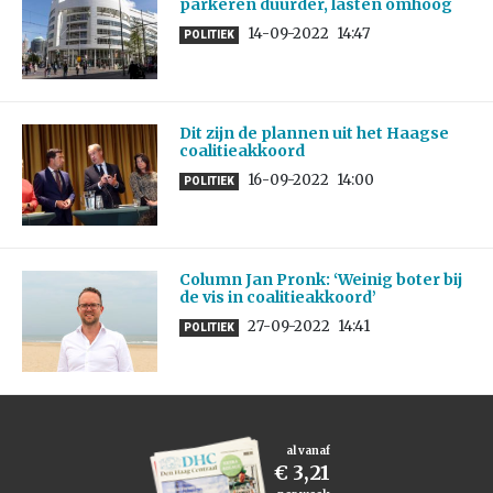
parkeren duurder, lasten omhoog
14-09-2022
14:47
POLITIEK
Dit zijn de plannen uit het Haagse
coalitieakkoord
16-09-2022
14:00
POLITIEK
Column Jan Pronk: ‘Weinig boter bij
de vis in coalitieakkoord’
27-09-2022
14:41
POLITIEK
al vanaf
€ 3,21