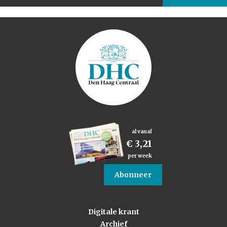
al vanaf
€ 3,21
per week
Abonneer
Digitale krant
Archief