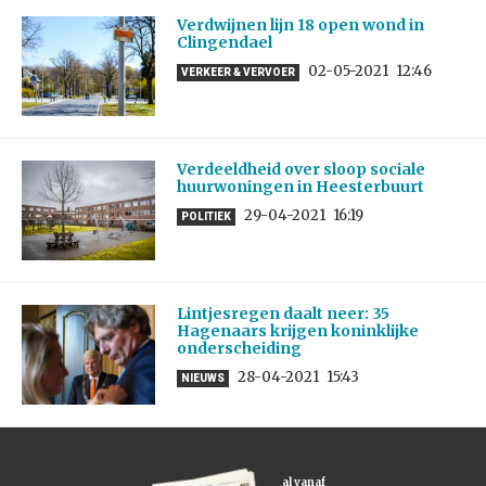
Verdwijnen lijn 18 open wond in
Clingendael
02-05-2021
12:46
VERKEER & VERVOER
Verdeeldheid over sloop sociale
huurwoningen in Heesterbuurt
29-04-2021
16:19
POLITIEK
Lintjesregen daalt neer: 35
Hagenaars krijgen koninklijke
onderscheiding
28-04-2021
15:43
NIEUWS
al vanaf