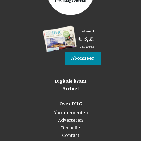
al vanaf
€ 3,21
per week
Abonneer
Digitale krant
Archief
Over DHC
Abonnementen
Adverteren
Redactie
Contact