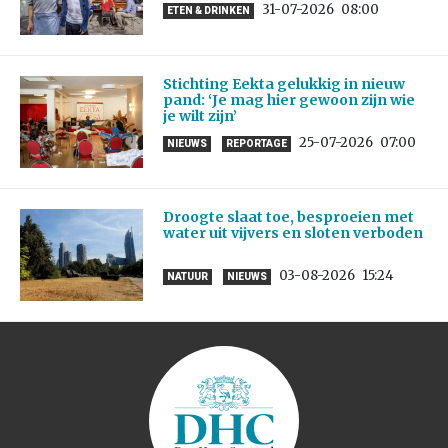
31-07-2026
08:00
ETEN & DRINKEN
Stichting Eekta gelukkig in nieuw
pand: ‘Je mag hier gewoon zijn wie
je wilt zijn’
25-07-2026
07:00
NIEUWS
REPORTAGE
Droogte slaat toe, besproeien met
water uit vijvers en sloten verboden
03-08-2026
15:24
NATUUR
NIEUWS