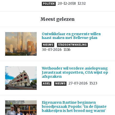
20-12-2018
12:32
POLITIEK
Meest gelezen
Ontwikkelaar en gemeente willen
haast maken met Bellevue-plan
NIEUWS
STADSONTWIKKELING
30-07-2026
11:16
Wethouder wil verdere asielopvang
Javastraat stopzetten, COA wijst op
afspraken
27-07-2026
15:23
ASIEL
NIEUWS
Eigenaren Bartine beginnen
broodjeszaak Popolo: ‘In de fijnste
bakkerijen is het brood nog warm’