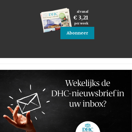
al vanaf
€ 3,21
per week
Abonneer