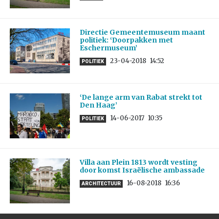
Directie Gemeentemuseum maant
politiek: ‘Doorpakken met
Eschermuseum’
23-04-2018
14:52
POLITIEK
‘De lange arm van Rabat strekt tot
Den Haag’
14-06-2017
10:35
POLITIEK
Villa aan Plein 1813 wordt vesting
door komst Israëlische ambassade
16-08-2018
16:36
ARCHITECTUUR