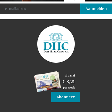
al vanaf
€ 3,21
per week
Abonneer