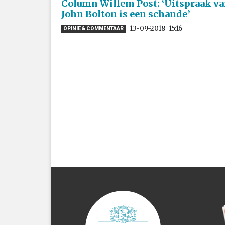
Column Willem Post: ‘Uitspraak v
John Bolton is een schande’
13-09-2018
15:16
OPINIE & COMMENTAAR