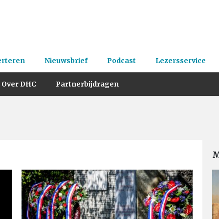
erteren
Nieuwsbrief
Podcast
Lezersservice
Over DHC
Partnerbijdragen
M