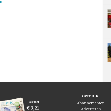
an
Over DHC
al vanaf
Abonnementen
€ 3,21
Adverteren