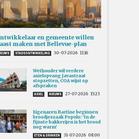
ntwikkelaar en gemeente willen
aast maken met Bellevue-plan
30-07-2026
11:16
IEUWS
STADSONTWIKKELING
Wethouder wil verdere
asielopvang Javastraat
stopzetten, COA wijst op
afspraken
27-07-2026
15:23
ASIEL
NIEUWS
Eigenaren Bartine beginnen
broodjeszaak Popolo: ‘In de
fijnste bakkerijen is het brood
nog warm’
31-07-2026
08:00
ETEN & DRINKEN