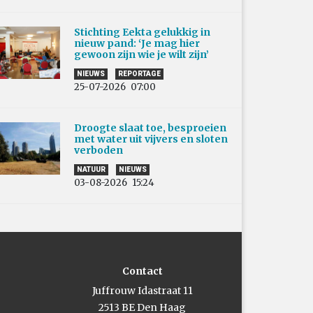
Stichting Eekta gelukkig in
nieuw pand: ‘Je mag hier
gewoon zijn wie je wilt zijn’
NIEUWS
REPORTAGE
25-07-2026
07:00
Droogte slaat toe, besproeien
met water uit vijvers en sloten
verboden
NATUUR
NIEUWS
03-08-2026
15:24
Contact
Juffrouw Idastraat 11
2513 BE Den Haag