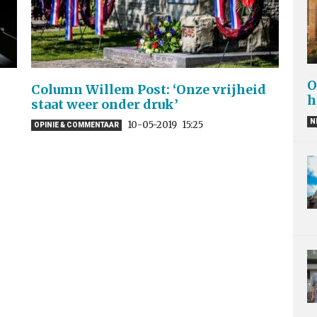
O
:
Column Willem Post: ‘Onze vrijheid
h
staat weer onder druk’
N
10-05-2019
15:25
OPINIE & COMMENTAAR