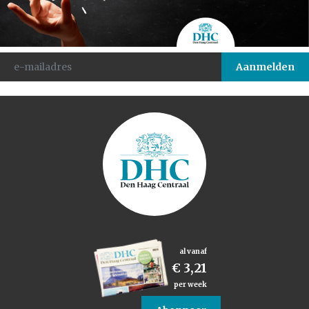
al vanaf
€ 3,21
per week