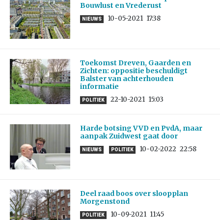
Bouwlust en Vrederust
10-05-2021
17:38
NIEUWS
Toekomst Dreven, Gaarden en
Zichten: oppositie beschuldigt
Balster van achterhouden
informatie
22-10-2021
15:03
POLITIEK
Harde botsing VVD en PvdA, maar
aanpak Zuidwest gaat door
10-02-2022
22:58
NIEUWS
POLITIEK
Deel raad boos over sloopplan
Morgenstond
10-09-2021
11:45
POLITIEK