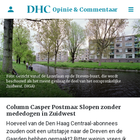
Opinie & Commentaar
Foto: Gezicht vanaf de Lozerlaan op de Dreven-buurt, die wordt
beschouwd als het meest geslaagde deel van het oorspronkelijke
Zuidwest. (HGA)
Column Casper Postmaa: Slopen zonder
mededogen in Zuidwest
Hoeveel van de Den Haag Centraal-abonnees
zouden ooit een uitstapje naar de Dreven en de
Gaarden hebben gemaakt? Bitter weinig, vrees ik.