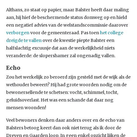
Althans, zo staat op papier, maar Balster heeft daar maling
aan, hij hief de beschermende status domweg op en hield
een negatief advies van de welstandscommissie daarover
verborgen
voor de gemeenteraad. Pas toen
het college
dreigde te vallen
over de kwestie piepte Balster een
halfslachtig excuusje dat aan de werkelijkheid niets
veranderde: de slopershamer zal ongenadig vallen.
Echo
Zou het werkelijk zo beroerd zijn gesteld met de wijk als de
wethouder beweert? Hij had grote woorden nodig om de
bewonersellende te schetsen: vocht, schimmel, tocht,
geluidsoverlast. Het was een schande dat daar nog
mensen woonden!
Veel bewoners denken daar anders over en de echo van
Balsters betoog keert dan ook niet terug als ik door de
Dreven en Gaarden loop. In geen enkel opzicht lijken de