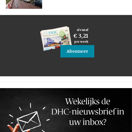
al vanaf
€ 3,21
per week
Abonneer