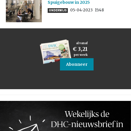
Spuigebouw in 2025
05-04-2023
15:48
ONDERWIJS
al vanaf
€ 3,21
per week
Abonneer