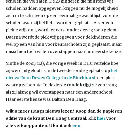
scholen die vol zaten. De 23 kinderen die minstens vijf
scholen hadden opgegeven, krijgen nu de mogelijkheid
zich in te schrijven op een ‘eenmalige wachtlijst’ voor de
scholen waar zij het liefst worden geplaatst. Als er een
plekje vrijkomt, wordt er eerst onder deze groep geloot.
Daarna wordt de plek vrijgegeven voor de kinderen die
wel op een van hun voorkeursscholen zijn geplaatst, maar
misschien toch willen overstappen naar hun eerste keuze.
Yinthe de Rooij (12), die vorige week in DHC vertelde hoe
zij werd uitgeloot, is in de tweede ronde geplaatst op
het
nieuwe John Dewey College in de Binckhorst
, een plek
waarop ze hoopte. In de derde ronde krijgt ze voorrang
als zij alsnog wil overstappen naar een andere school.
Haar eerste keuze was Dalton Den Haag.
Wilt u meer Haags nieuws lezen? Koop dan de papieren
editie van de krant Den Haag Centraal.
Klik
hier
voor
alle verkooppunten. U kunt ook
een