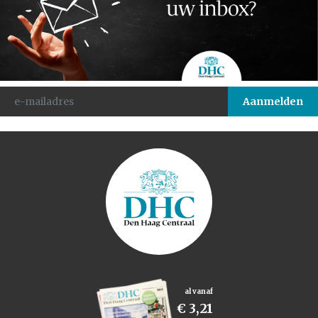
al vanaf
€ 3,21