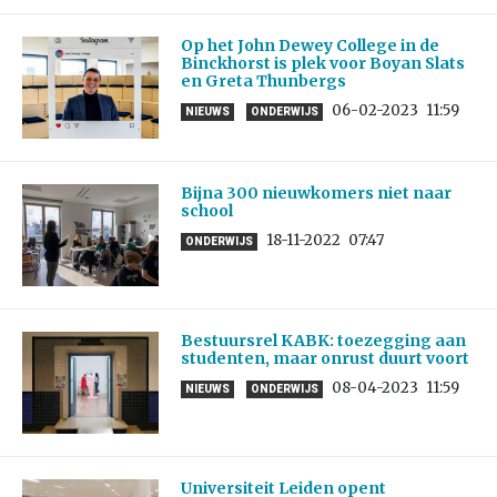
Op het John Dewey College in de
Binckhorst is plek voor Boyan Slats
en Greta Thunbergs
06-02-2023
11:59
NIEUWS
ONDERWIJS
Bijna 300 nieuwkomers niet naar
school
18-11-2022
07:47
ONDERWIJS
Bestuursrel KABK: toezegging aan
studenten, maar onrust duurt voort
08-04-2023
11:59
NIEUWS
ONDERWIJS
Universiteit Leiden opent