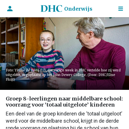
Onderwijs
Foto: Yinthe de Rooij (12), die vorige week in DHC vertelde hoe zij werd
uitgeloot, is geplaatst op het John Dewey College. (Door: DHC/Elise
Fluijt)
Groep 8-leerlingen naar middelbare school:
voorrang voor ‘totaal uitgelote’ kinderen
Een deel van de groep kinderen die ‘totaal uitgeloot’
werd voor de middelbare school, krijgt in de derde
ronde voorrang op plaatsing bij de school van hun