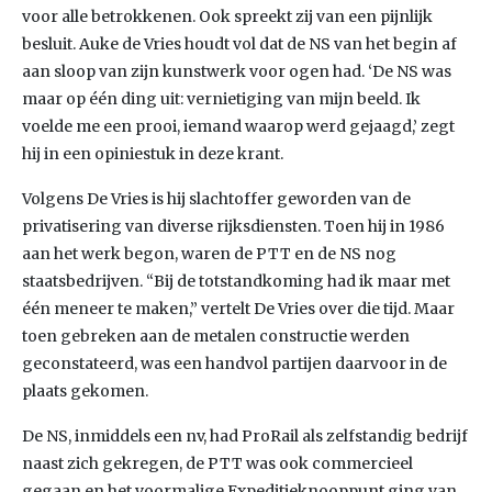
voor alle betrokkenen. Ook spreekt zij van een pijnlijk
besluit. Auke de Vries houdt vol dat de NS van het begin af
aan sloop van zijn kunstwerk voor ogen had. ‘De NS was
maar op één ding uit: vernietiging van mijn beeld. Ik
voelde me een prooi, iemand waarop werd gejaagd,’ zegt
hij in een opiniestuk in deze krant.
Volgens De Vries is hij slachtoffer geworden van de
privatisering van diverse rijksdiensten. Toen hij in 1986
aan het werk begon, waren de PTT en de NS nog
staatsbedrijven. “Bij de totstandkoming had ik maar met
één meneer te maken,” vertelt De Vries over die tijd. Maar
toen gebreken aan de metalen constructie werden
geconstateerd, was een handvol partijen daarvoor in de
plaats gekomen.
De NS, inmiddels een nv, had ProRail als zelfstandig bedrijf
naast zich gekregen, de PTT was ook commercieel
gegaan en het voormalige Expeditieknooppunt ging van