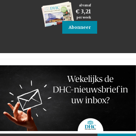
al vanaf
€ 3,21
per week
Abonneer