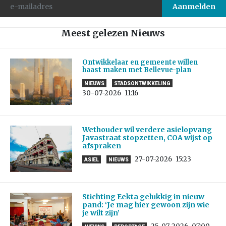
Meest gelezen Nieuws
Ontwikkelaar en gemeente willen
haast maken met Bellevue-plan
NIEUWS
STADSONTWIKKELING
30-07-2026
11:16
Wethouder wil verdere asielopvang
Javastraat stopzetten, COA wijst op
afspraken
27-07-2026
15:23
ASIEL
NIEUWS
Stichting Eekta gelukkig in nieuw
pand: ‘Je mag hier gewoon zijn wie
je wilt zijn’