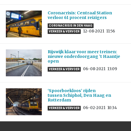
Coronacrisis: Centraal Station
verloor 61 procent reizigers
CORONACRISIS IN DEN HAAG
12-08-2021
11:56
VERKEER & VERVOER
Rijswijk klaar voor meer treinen:
nieuwe onderdoorgang ’t Haantje
open
06-08-2021
13:09
VERKEER & VERVOER
‘Spoorboekloos’ rijden
tussen Schiphol, Den Haag en
Rotterdam
06-02-2021
10:34
VERKEER & VERVOER