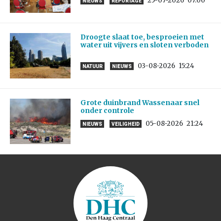
25-07-2026
07:00
NIEUWS
REPORTAGE
Droogte slaat toe, besproeien met
water uit vijvers en sloten verboden
03-08-2026
15:24
NATUUR
NIEUWS
Grote duinbrand Wassenaar snel
onder controle
05-08-2026
21:24
NIEUWS
VEILIGHEID