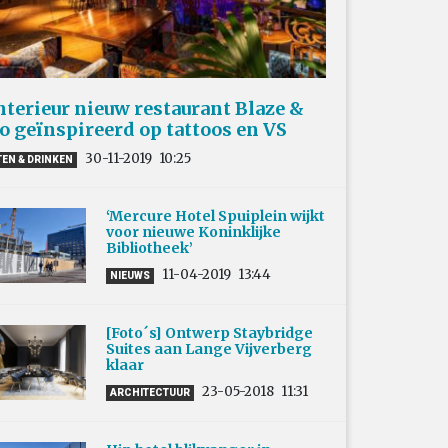
nterieur nieuw restaurant Blaze &
o geïnspireerd op tattoos en VS
30-11-2019
10:25
TEN & DRINKEN
‘Mercure Hotel Spuiplein wijkt
voor nieuwe Koninklijke
Bibliotheek’
11-04-2019
13:44
NIEUWS
[Foto´s] Ontwerp Staybridge
Suites aan Lange Vijverberg
klaar
23-05-2018
11:31
ARCHITECTUUR