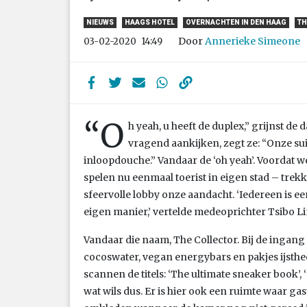
NIEUWS
HAAGS HOTEL
OVERNACHTEN IN DEN HAAG
TH
Door
Annerieke Simeone
03-02-2020
14:49
“O
h yeah, u heeft de duplex,” grijnst de
vragend aankijken, zegt ze: “Onze su
inloopdouche.” Vandaar de ‘oh yeah’. Voordat
spelen nu eenmaal toerist in eigen stad – trek
sfeervolle lobby onze aandacht. ‘Iedereen is e
eigen manier,’ vertelde medeoprichter Tsibo Li
Vandaar die naam, The Collector. Bij de ingang
cocoswater, vegan energybars en pakjes ijsthe
scannen de titels: ‘The ultimate sneaker book’, 
wat wils dus. Er is hier ook een ruimte waar 