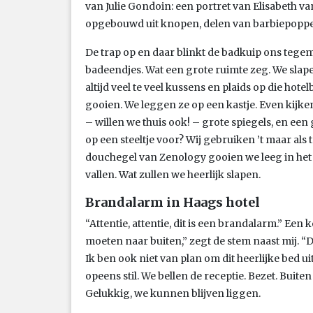
van Julie Gondoin: een portret van Elisabeth v
opgebouwd uit knopen, delen van barbiepoppen
De trap op en daar blinkt de badkuip ons tege
badeendjes. Wat een grote ruimte zeg. We slapen
altijd veel te veel kussens en plaids op die ho
gooien. We leggen ze op een kastje. Even kijken
– willen we thuis ook! – grote spiegels, en een
op een steeltje voor? Wij gebruiken ’t maar als 
douchegel van Zenology gooien we leeg in het 
vallen. Wat zullen we heerlijk slapen.
Brandalarm in Haags hotel
“Attentie, attentie, dit is een brandalarm.” Een
moeten naar buiten,” zegt de stem naast mij. “D
Ik ben ook niet van plan om dit heerlijke bed ui
opeens stil. We bellen de receptie. Bezet. Buiten
Gelukkig, we kunnen blijven liggen.