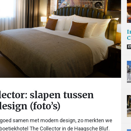
I
C
E
ector: slapen tussen
sign (foto’s)
gaan goed samen met modern design, zo merkten we
 boetiekhotel The Collector in de Haagsche Bluf.