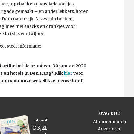
e, thee, afgebakken chocoladekoekjes,
rigade gemaakt – en ander lekkers, horen
. Dom natuurlijk. Als we uitchecken,
bag mee met snacks en drankjes voor
e fietstas verdwijnen.
95,-. Meer informatie:
 artikel uit de krant van 30 januari 2020
ts en hotels in Den Haag? Klik
hier
voor
aan voor onze wekelijkse nieuwsbrief.
Over DHC
al vanaf
Abonnementen
€ 3,21
Adverteren