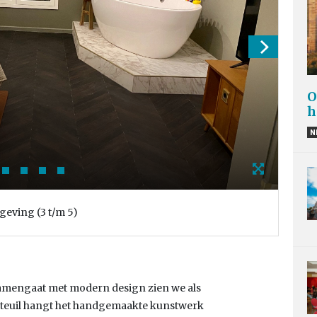
O
h
N
geving (3 t/m 5)
d samengaat met modern design zien we als
auteuil hangt het handgemaakte kunstwerk