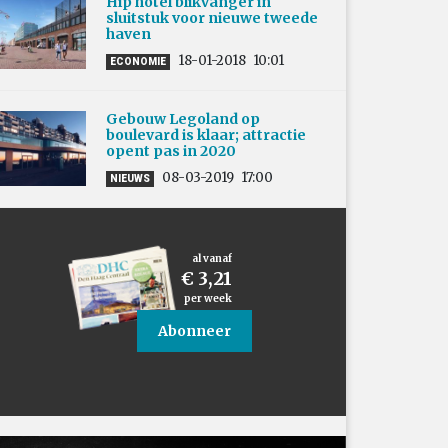
Hip hotel blikvanger in
sluitstuk voor nieuwe tweede
haven
18-01-2018
10:01
ECONOMIE
Gebouw Legoland op
boulevard is klaar; attractie
opent pas in 2020
08-03-2019
17:00
NIEUWS
al vanaf
€ 3,21
per week
Abonneer