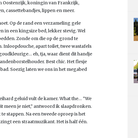
an Oostenrijk, koningin van Frankrijk,
, cassettebandjes, lippen en meer.
moet. Op de rand een verzameling gele
 in een kingsize bed, lekker stevig. Wel
telbedden. Zonde om die op de grond te
. Inloopdouche, apart toilet, twee wastafels
 goudkleurige… eh, tja, waar dient dit handje
tandenborstelhouder. Best chic. Het flesje
bad. Soezig laten we ons in het megabed
 keihard geluid vult de kamer. What the… “We
it meen je niet,” antwoord ik slaapdronken.
t te stappen. Na een tweede oproep is het
 zingt een straatmuzikant. Het is half één.