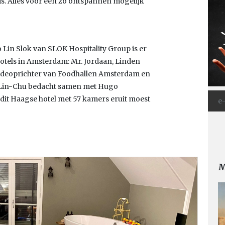
. Alles voor een zo ontspannen mogelijk
 Lin Slok van SLOK Hospitality Group is er
hotels in Amsterdam: Mr. Jordaan, Linden
 medeoprichter van Foodhallen Amsterdam en
. Lin-Chu bedacht samen met Hugo
it Haagse hotel met 57 kamers eruit moest
M