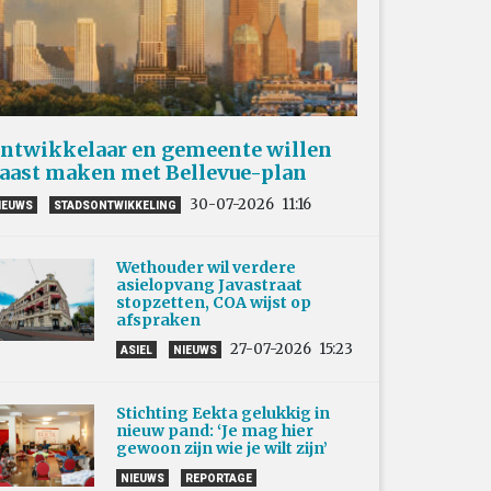
ntwikkelaar en gemeente willen
aast maken met Bellevue-plan
30-07-2026
11:16
IEUWS
STADSONTWIKKELING
Wethouder wil verdere
asielopvang Javastraat
stopzetten, COA wijst op
afspraken
27-07-2026
15:23
ASIEL
NIEUWS
Stichting Eekta gelukkig in
nieuw pand: ‘Je mag hier
gewoon zijn wie je wilt zijn’
NIEUWS
REPORTAGE