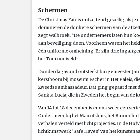
Schermen
De Christmas Fair is ontzettend gezellig als je
domineren de donkere schermen van de afzettin
zegt Walbroek. “De ondernemers laten hun koo
aan beveiliging doen. Voorheen waren het hekk
één uniforme omheining. Er zijn drie ingangen:
het Tournooiveld.”
Donderdagavond ontsteekt burgemeester Jan va
kerstboom bij museum Escher in Het Paleis, di
Zweedse ambassadeur. Dat ging gepaard met d
Sankta Lucia, die in Zweden het begin van de 
Van 14 tot 18 december is er ook weer een seri
Onder meer bij het Mauritshuis, het Binnenhof
verhalen verteld met lichtprojecties. In de Hofv
lichtkunstwerk ‘Safe Haven’ van het kunstena