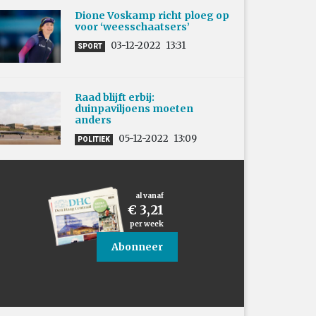
Dione Voskamp richt ploeg op
voor ‘weesschaatsers’
03-12-2022
13:31
SPORT
Raad blijft erbij:
duinpaviljoens moeten
anders
05-12-2022
13:09
POLITIEK
al vanaf
€ 3,21
per week
Abonneer