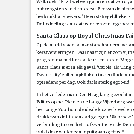
Walbroek. “Er zit wel een gat in en dat wordt, a
opbrengsten van de horeca.” Een van de nieuw
herbruikbare bekers. “Geen statiegeldbekers, da
De bedoeling is nu dat iedereen zijn lege beker
Santa Claus op Royal Christmas Fai
Op de markt staan talloze standhouders met a
kerstversieringen. Daarnaast zijn er zo’n vijfti
programma met kerstacteurs en koren. Mogelijk
Santa Claus is er in elk geval. ‘Carols’ als ‘Din
David’s city’ zullen opklinken tussen lindebom
optredens per dag. Ook dat is sterk gegroeid.”
In het verleden is in Den Haag lang gezocht na
Edities op het Plein en de Lange Vijverberg war
het Lange Voorhout de ideale locatie: breed en s
drukte van de binnenstad gelegen. Walbroek: 
verbinding tussen het Hofkwartier en de Dennew
is dat deze winter een topuitgaansgebied.”