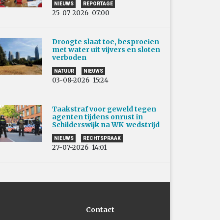
NIEUWS
REPORTAGE
25-07-2026
07:00
Droogte slaat toe, besproeien
met water uit vijvers en sloten
verboden
NATUUR
NIEUWS
03-08-2026
15:24
Taakstraf voor geweld tegen
agenten tijdens onrust in
Schilderswijk na WK-wedstrijd
NIEUWS
RECHTSPRAAK
27-07-2026
14:01
Contact