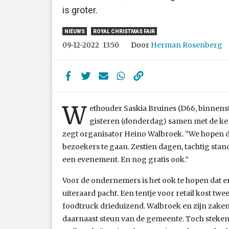
is groter.
NIEUWS
ROYAL CHRISTMAS FAIR
Door
Herman Rosenberg
09-12-2022
13:50
W
ethouder Saskia Bruines (D66, binnens
gisteren (donderdag) samen met de ker
zegt organisator Heino Walbroek. “We hopen 
bezoekers te gaan. Zestien dagen, tachtig stands
een evenement. En nog gratis ook.”
Voor de ondernemers is het ook te hopen dat e
uiteraard pacht. Een tentje voor retail kost tw
foodtruck drieduizend. Walbroek en zijn zake
daarnaast steun van de gemeente. Toch steken z