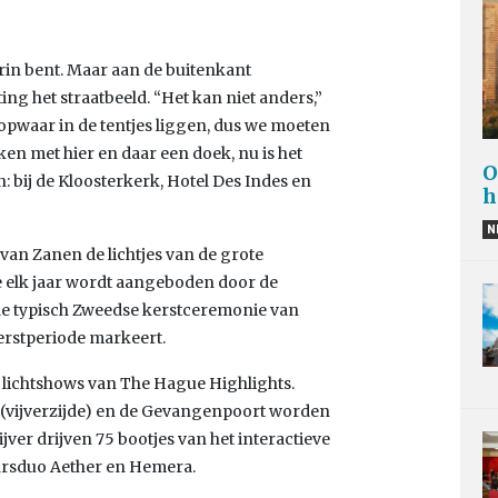
 erin bent. Maar aan de buitenkant
g het straatbeeld. “Het kan niet anders,”
pwaar in de tentjes liggen, dus we moeten
en met hier en daar een doek, nu is het
O
 bij de Kloosterkerk, Hotel Des Indes en
h
N
n Zanen de lichtjes van de grote
e elk jaar wordt aangeboden door de
e typisch Zweedse kerstceremonie van
kerstperiode markeert.
e lichtshows van The Hague Highlights.
 (vijverzijde) en de Gevangenpoort worden
ijver drijven 75 bootjes van het interactieve
arsduo Aether en Hemera.