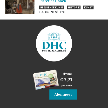
Pieter de Hooch
BEELDENDE KUNST
HISTORIE
KUNST
04-08-2026
17:01
al vanaf
€ 3,21
per week
Abonneer