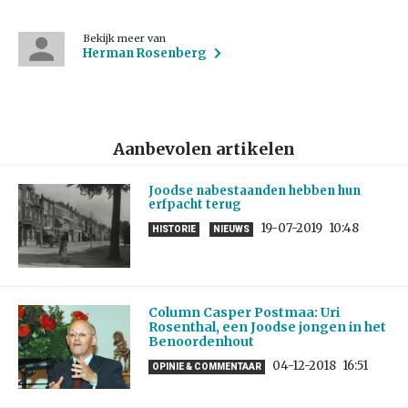
Bekijk meer van
Herman Rosenberg
Aanbevolen artikelen
Joodse nabestaanden hebben hun
erfpacht terug
19-07-2019
10:48
HISTORIE
NIEUWS
Column Casper Postmaa: Uri
Rosenthal, een Joodse jongen in het
Benoordenhout
04-12-2018
16:51
OPINIE & COMMENTAAR