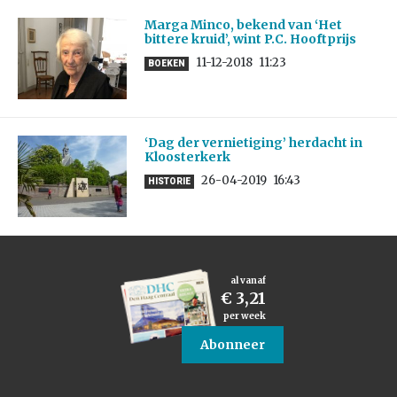
Marga Minco, bekend van ‘Het
bittere kruid’, wint P.C. Hooftprijs
11-12-2018
11:23
BOEKEN
‘Dag der vernietiging’ herdacht in
Kloosterkerk
26-04-2019
16:43
HISTORIE
al vanaf
€ 3,21
per week
Abonneer