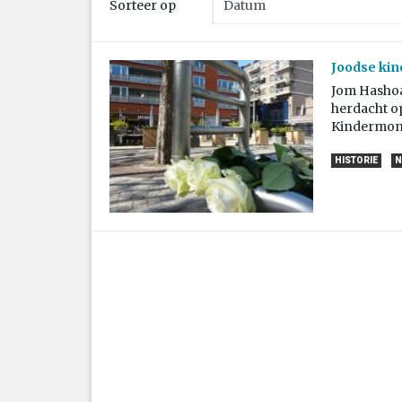
Sorteer op
Joodse kin
Jom Hashoah
herdacht op
Kindermonu
HISTORIE
N