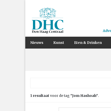
Adv
Nieuws
Kunst
Eten & Drinken
Zoek naar:
1 resultaat
voor de tag
"Jom Hashoah"
.