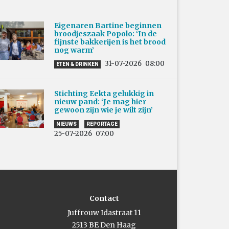
Eigenaren Bartine beginnen
broodjeszaak Popolo: ‘In de
fijnste bakkerijen is het brood
nog warm’
31-07-2026
08:00
ETEN & DRINKEN
Stichting Eekta gelukkig in
nieuw pand: ‘Je mag hier
gewoon zijn wie je wilt zijn’
NIEUWS
REPORTAGE
25-07-2026
07:00
Contact
Juffrouw Idastraat 11
2513 BE Den Haag