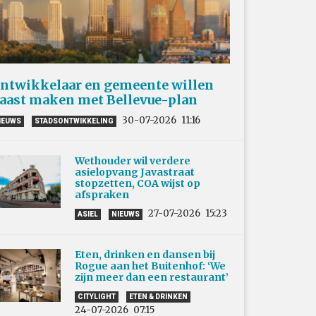
ntwikkelaar en gemeente willen
aast maken met Bellevue-plan
30-07-2026
11:16
IEUWS
STADSONTWIKKELING
Wethouder wil verdere
asielopvang Javastraat
stopzetten, COA wijst op
afspraken
27-07-2026
15:23
ASIEL
NIEUWS
Eten, drinken en dansen bij
Rogue aan het Buitenhof: ‘We
zijn meer dan een restaurant’
CITYLIGHT
ETEN & DRINKEN
24-07-2026
07:15