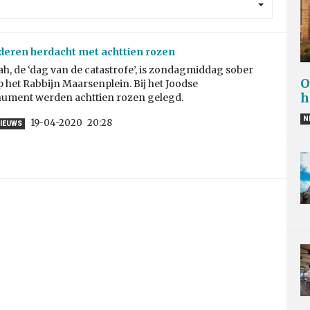
deren herdacht met achttien rozen
, de ‘dag van de catastrofe’, is zondagmiddag sober
O
 het Rabbijn Maarsenplein. Bij het Joodse
h
ment werden achttien rozen gelegd.
N
19-04-2020
20:28
IEUWS