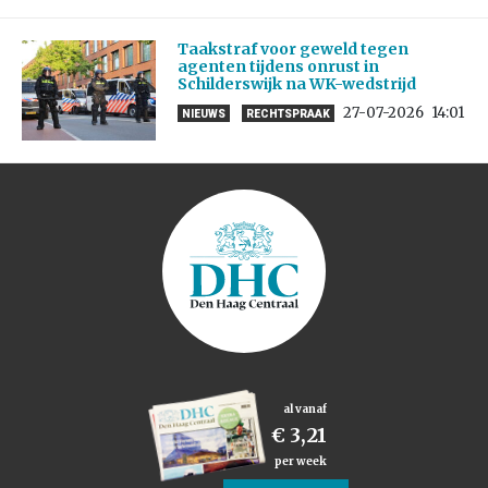
Taakstraf voor geweld tegen
agenten tijdens onrust in
Schilderswijk na WK-wedstrijd
27-07-2026
14:01
NIEUWS
RECHTSPRAAK
al vanaf
€ 3,21
per week