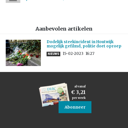
Aanbevolen artikelen
Dodelijk steekincident in Houtwijk
mogelijk gefilmd, politie doet oproep
15-02-2023
16:27
NIEUWS
al vanaf
€ 3,21
per week
Abonneer