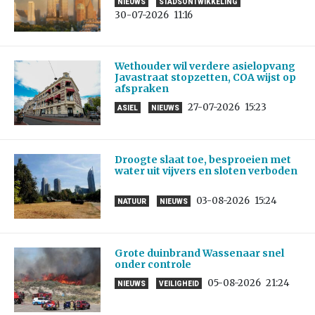
NIEUWS
STADSONTWIKKELING
30-07-2026
11:16
Wethouder wil verdere asielopvang
Javastraat stopzetten, COA wijst op
afspraken
27-07-2026
15:23
ASIEL
NIEUWS
Droogte slaat toe, besproeien met
water uit vijvers en sloten verboden
03-08-2026
15:24
NATUUR
NIEUWS
Grote duinbrand Wassenaar snel
onder controle
05-08-2026
21:24
NIEUWS
VEILIGHEID