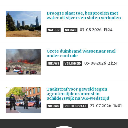
Droogte slaat toe, besproeien met
water uit vijvers en sloten verboden
03-08-2026
15:24
NATUUR
NIEUWS
Grote duinbrand Wassenaar snel
onder controle
05-08-2026
21:24
NIEUWS
VEILIGHEID
Taakstraf voor geweld tegen
agenten tijdens onrust in
Schilderswijk na WK-wedstrijd
27-07-2026
14:01
NIEUWS
RECHTSPRAAK