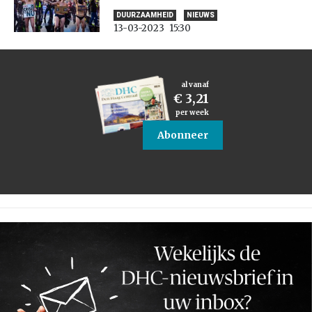
DUURZAAMHEID
NIEUWS
13-03-2023
15:30
al vanaf
€ 3,21
per week
Abonneer