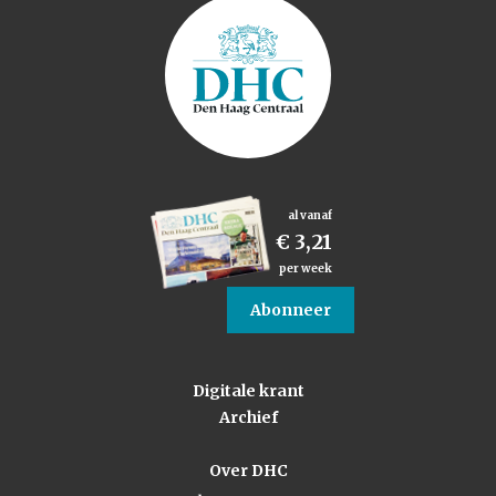
al vanaf
€ 3,21
per week
Abonneer
Digitale krant
Archief
Over DHC