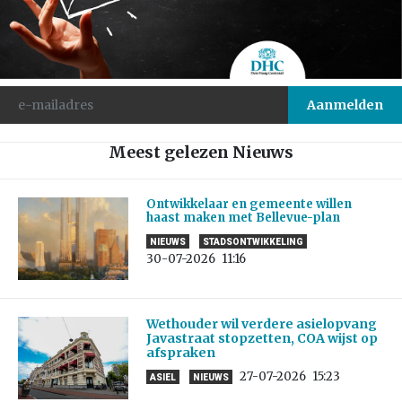
Meest gelezen Nieuws
Ontwikkelaar en gemeente willen
haast maken met Bellevue-plan
NIEUWS
STADSONTWIKKELING
30-07-2026
11:16
Wethouder wil verdere asielopvang
Javastraat stopzetten, COA wijst op
afspraken
27-07-2026
15:23
ASIEL
NIEUWS