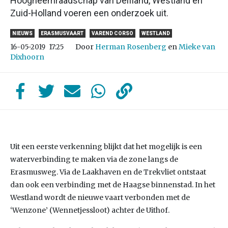
Hoogheemraadschap van Delfland, Westland en
Zuid-Holland voeren een onderzoek uit.
NIEUWS
ERASMUSVAART
VAREND CORSO
WESTLAND
Door
Herman Rosenberg
en
Mieke van
16-05-2019
17:25
Dixhoorn
Uit een eerste verkenning blijkt dat het mogelijk is een
waterverbinding te maken via de zone langs de
Erasmusweg. Via de Laakhaven en de Trekvliet ontstaat
dan ook een verbinding met de Haagse binnenstad. In het
Westland wordt de nieuwe vaart verbonden met de
‘Wenzone’ (Wennetjessloot) achter de Uithof.