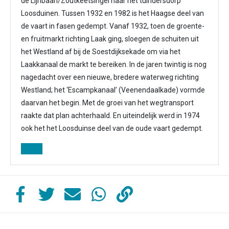
de Lijnbaan/Zoutkeetsingel naar het tuindersdorp
Loosduinen. Tussen 1932 en 1982 is het Haagse deel van
de vaart in fasen gedempt. Vanaf 1932, toen de groente-
en fruitmarkt richting Laak ging, sloegen de schuiten uit
het Westland af bij de Soestdijksekade om via het
Laakkanaal de markt te bereiken. In de jaren twintig is nog
nagedacht over een nieuwe, bredere waterweg richting
Westland; het ‘Escampkanaal’ (Veenendaalkade) vormde
daarvan het begin. Met de groei van het wegtransport
raakte dat plan achterhaald. En uiteindelijk werd in 1974
ook het het Loosduinse deel van de oude vaart gedempt.