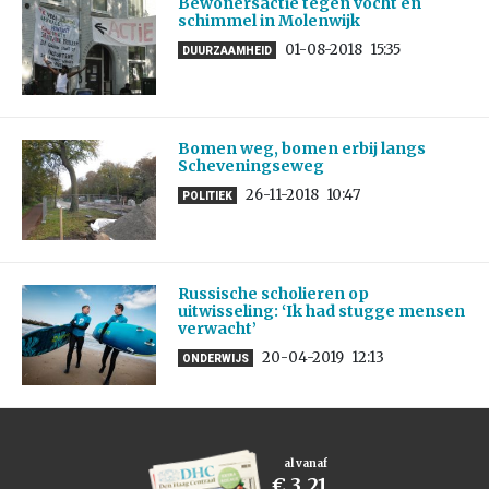
Bewonersactie tegen vocht en
schimmel in Molenwijk
01-08-2018
15:35
DUURZAAMHEID
Bomen weg, bomen erbij langs
Scheveningseweg
26-11-2018
10:47
POLITIEK
Russische scholieren op
uitwisseling: ‘Ik had stugge mensen
verwacht’
20-04-2019
12:13
ONDERWIJS
al vanaf
€ 3,21