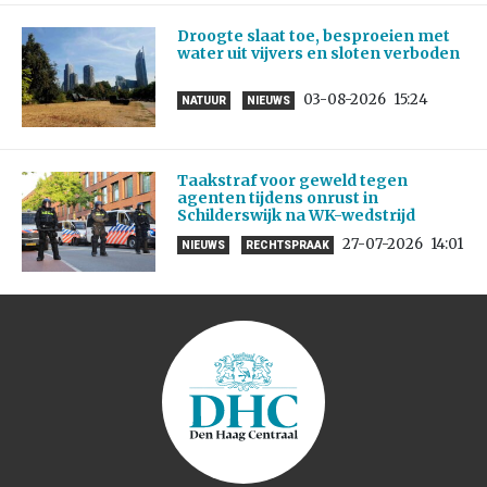
Droogte slaat toe, besproeien met
water uit vijvers en sloten verboden
03-08-2026
15:24
NATUUR
NIEUWS
Taakstraf voor geweld tegen
agenten tijdens onrust in
Schilderswijk na WK-wedstrijd
27-07-2026
14:01
NIEUWS
RECHTSPRAAK