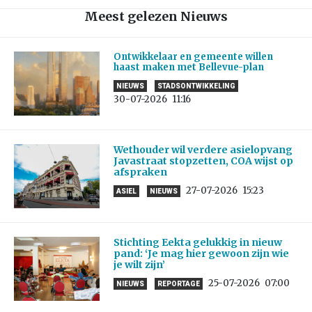
Meest gelezen Nieuws
Ontwikkelaar en gemeente willen
haast maken met Bellevue-plan
NIEUWS
STADSONTWIKKELING
30-07-2026
11:16
Wethouder wil verdere asielopvang
Javastraat stopzetten, COA wijst op
afspraken
27-07-2026
15:23
ASIEL
NIEUWS
Stichting Eekta gelukkig in nieuw
pand: ‘Je mag hier gewoon zijn wie
je wilt zijn’
25-07-2026
07:00
NIEUWS
REPORTAGE