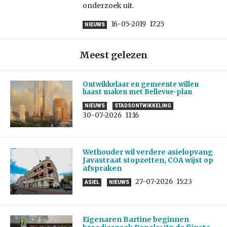
onderzoek uit.
16-05-2019
17:25
NIEUWS
Meest gelezen
Ontwikkelaar en gemeente willen
haast maken met Bellevue-plan
NIEUWS
STADSONTWIKKELING
30-07-2026
11:16
Wethouder wil verdere asielopvang
Javastraat stopzetten, COA wijst op
afspraken
27-07-2026
15:23
ASIEL
NIEUWS
Eigenaren Bartine beginnen