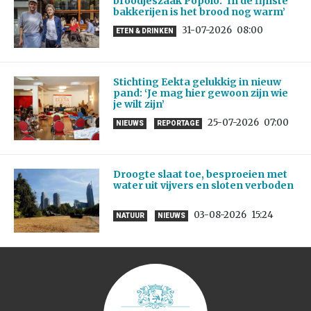
broodjeszaak Popolo: ‘In de fijnste
bakkerijen is het brood nog warm’
31-07-2026
08:00
ETEN & DRINKEN
Stichting Eekta gelukkig in nieuw
pand: ‘Je mag hier gewoon zijn wie
je wilt zijn’
25-07-2026
07:00
NIEUWS
REPORTAGE
Droogte slaat toe, besproeien met
water uit vijvers en sloten verboden
03-08-2026
15:24
NATUUR
NIEUWS