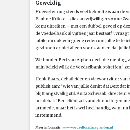
Geweldig
Hoewel er nog steeds veel behoefte is aan de 
Pauline Krikke – die aan vrijwilligers Anne Zw
komt uitreiken – met een dubbel gevoel op deze
de Voedselbank al vijftien jaar bestaat?”, vraagt 
jubileum ook een goede reden om jullie te felic
gezinnen er niet alleen voor staan en dat jull
Wethouder Bert van Alphen deelt die mening, ze
mijn beleid wil ik de Voedselbank opheffen,” zeg
Henk Baars, debatleider en vicevoorzitter van
publiek aan: “Wie van jullie denkt dat Bert dat
blijft angstvallig stil. Anita Schwaab, directe
het debat: “Een cliënt zei vanochtend tegen me
armoede, maar het is wel heel handig, want nu h
instemmend.
Meer informatie:
www.voedselbankhaaglanden.nl