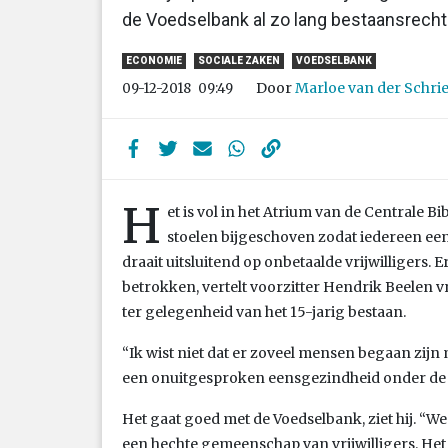
de Voedselbank al zo lang bestaansrecht
ECONOMIE
SOCIALE ZAKEN
VOEDSELBANK
Door
Marloe van der Schri
09-12-2018
09:49
H
et is vol in het Atrium van de Centrale B
stoelen bijgeschoven zodat iedereen ee
draait uitsluitend op onbetaalde vrijwilligers. 
betrokken, vertelt voorzitter Hendrik Beelen 
ter gelegenheid van het 15-jarig bestaan.
“Ik wist niet dat er zoveel mensen begaan zijn
een onuitgesproken eensgezindheid onder de vr
Het gaat goed met de Voedselbank, ziet hij. “We z
een hechte gemeenschap van vrijwilligers. Het