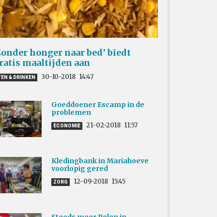
Zonder honger naar bed’ biedt
ratis maaltijden aan
30-10-2018
14:47
TEN & DRINKEN
Goeddoener Escamp in de
problemen
21-02-2018
11:57
ECONOMIE
Kledingbank in Mariahoeve
voorlopig gered
12-09-2018
15:45
ZORG