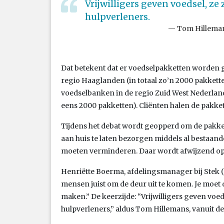
Vrijwilligers geven voedsel, ze
hulpverleners.
Tom Hilleman
Dat betekent dat er voedselpakketten worden 
regio Haaglanden (in totaal zo’n 2000 pakkett
voedselbanken in de regio Zuid West Nederl
eens 2000 pakketten). Cliënten halen de pakkett
Tijdens het debat wordt geopperd om de pakket
aan huis te laten bezorgen middels al bestaan
moeten verminderen. Daar wordt afwijzend o
Henriëtte Boerma, afdelingsmanager bij Stek (S
mensen juist om de deur uit te komen. Je moe
maken.” De keerzijde: “Vrijwilligers geven voed
hulpverleners,” aldus Tom Hillemans, vanuit de