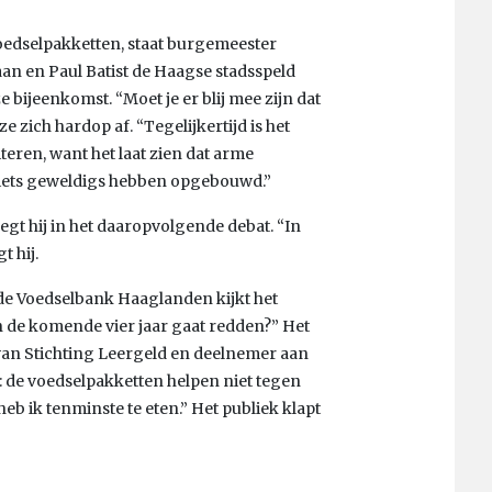
voedselpakketten, staat burgemeester
aan en Paul Batist de Haagse stadsspeld
 bijeenkomst. “Moet je er blij mee zijn dat
ze zich hardop af. “Tegelijkertijd is het
iteren, want het laat zien dat arme
ie iets geweldigs hebben opgebouwd.”
gt hij in het daaropvolgende debat. “In
t hij.
 de Voedselbank Haaglanden kijkt het
 in de komende vier jaar gaat redden?” Het
ur van Stichting Leergeld en deelnemer aan
: de voedselpakketten helpen niet tegen
eb ik tenminste te eten.” Het publiek klapt