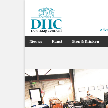
Adv
Nieuws
Kunst
Eten & Drinken