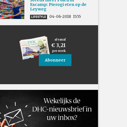
Steeds meer Polen in
Escamp: Pierogi eten op de
Leyweg
04-06-2018
15:55
LIFESTYLE
al vanaf
€ 3,21
per week
Abonneer