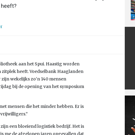
 heeft?
er
ibliotheek aan het Spui. Haastig worden
n zitplek heeft. Voedselbank Haaglanden
Er zijn wekelijks zo’n 140 mensen
vrijdag bij de opening van het symposium
 met mensen die het minder hebben. Er is
ijwilligers.”
ijn een bloeiend logistiek bedrijf. Het is
 is me de afgelopen jaren opgevallen dat