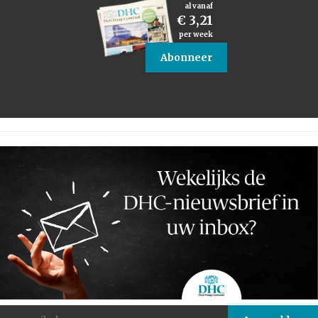
al vanaf
€ 3,21
per week
Abonneer