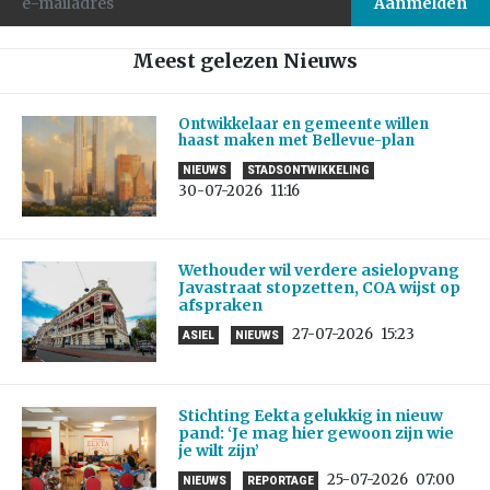
Meest gelezen Nieuws
Ontwikkelaar en gemeente willen
haast maken met Bellevue-plan
NIEUWS
STADSONTWIKKELING
30-07-2026
11:16
Wethouder wil verdere asielopvang
Javastraat stopzetten, COA wijst op
afspraken
27-07-2026
15:23
ASIEL
NIEUWS
Stichting Eekta gelukkig in nieuw
pand: ‘Je mag hier gewoon zijn wie
je wilt zijn’
25-07-2026
07:00
NIEUWS
REPORTAGE