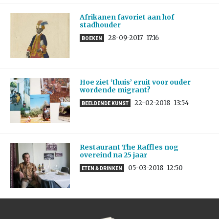
Afrikanen favoriet aan hof
stadhouder
28-09-2017
17:16
BOEKEN
Hoe ziet ‘thuis’ eruit voor ouder
wordende migrant?
22-02-2018
13:54
BEELDENDE KUNST
Restaurant The Raffles nog
overeind na 25 jaar
05-03-2018
12:50
ETEN & DRINKEN