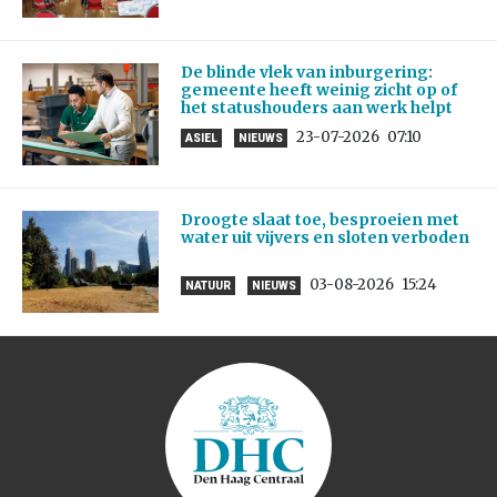
De blinde vlek van inburgering:
gemeente heeft weinig zicht op of
het statushouders aan werk helpt
23-07-2026
07:10
ASIEL
NIEUWS
Droogte slaat toe, besproeien met
water uit vijvers en sloten verboden
03-08-2026
15:24
NATUUR
NIEUWS