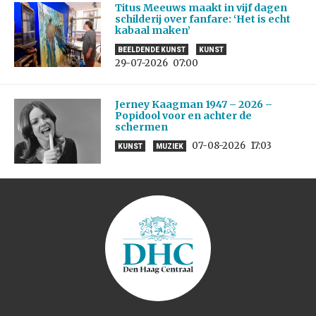
Titus Meeuws maakt in vijf dagen
schilderij over fanfare: ‘Het is echt
kabaal maken’
BEELDENDE KUNST
KUNST
29-07-2026
07:00
Jerney Kaagman 1947 – 2026 –
Popidool voor en achter de
schermen
07-08-2026
17:03
KUNST
MUZIEK