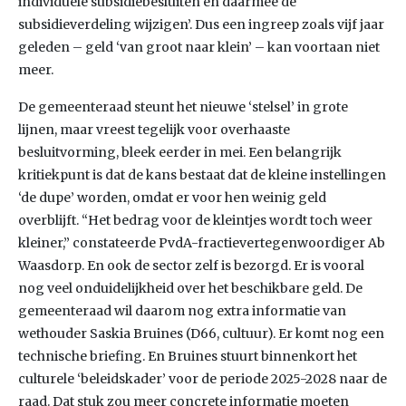
individuele subsidiebesluiten en daarmee de
subsidieverdeling wijzigen’. Dus een ingreep zoals vijf jaar
geleden – geld ‘van groot naar klein’ – kan voortaan niet
meer.
De gemeenteraad steunt het nieuwe ‘stelsel’ in grote
lijnen, maar vreest tegelijk voor overhaaste
besluitvorming, bleek eerder in mei. Een belangrijk
kritiekpunt is dat de kans bestaat dat de kleine instellingen
‘de dupe’ worden, omdat er voor hen weinig geld
overblijft. “Het bedrag voor de kleintjes wordt toch weer
kleiner,” constateerde PvdA-fractievertegenwoordiger Ab
Waasdorp. En ook de sector zelf is bezorgd. Er is vooral
nog veel onduidelijkheid over het beschikbare geld. De
gemeenteraad wil daarom nog extra informatie van
wethouder Saskia Bruines (D66, cultuur). Er komt nog een
technische briefing. En Bruines stuurt binnenkort het
culturele ‘beleidskader’ voor de periode 2025-2028 naar de
raad. Dat stuk zou meer concrete informatie moeten