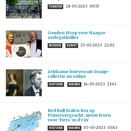
28-05-2023
09:57
THEATER
Gouden Strop voor Haagse
oorlogsthriller
25-05-2023
22:02
BOEKEN
KUNST
Zeldzame brieven uit Oranje-
collectie nu online
14-05-2023
21:43
HISTORIE
NIEUWS
Red Bull Stalen Ros op
Prinsessegracht: nieuw leven
voor ‘Fiets ’m d’r in’
07-05-2023
07:43
HISTORIE
NIEUWS