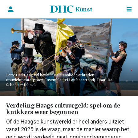
Kunst
Foto: Den Haag wil het culturele aanbod verbreden
(muziektheatergroep Ensemble 9x13 op het strand). Door: De
Schaapjesfabriek
Verdeling Haags cultuurgeld: spel om de
knikkers weer begonnen
Of de Haagse kunstwereld er heel anders uitziet
vanaf 2025 is de vraag, maar de manier waarop het
geld wordt verdeeld, gaat ingrijpend veranderen.