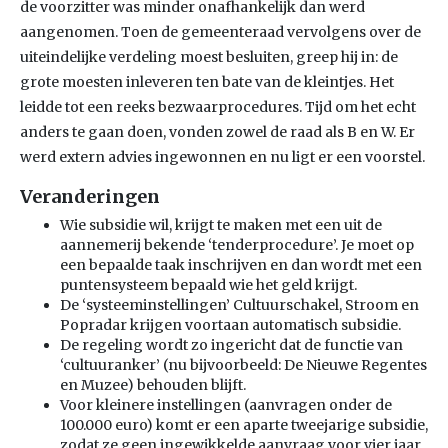
de voorzitter was minder onafhankelijk dan werd
aangenomen. Toen de gemeenteraad vervolgens over de
uiteindelijke verdeling moest besluiten, greep hij in: de
grote moesten inleveren ten bate van de kleintjes. Het
leidde tot een reeks bezwaarprocedures. Tijd om het echt
anders te gaan doen, vonden zowel de raad als B en W. Er
werd extern advies ingewonnen en nu ligt er een voorstel.
Veranderingen
Wie subsidie wil, krijgt te maken met een uit de
aannemerij bekende ‘tenderprocedure’. Je moet op
een bepaalde taak inschrijven en dan wordt met een
puntensysteem bepaald wie het geld krijgt.
De ‘systeeminstellingen’ Cultuurschakel, Stroom en
Popradar krijgen voortaan automatisch subsidie.
De regeling wordt zo ingericht dat de functie van
‘cultuuranker’ (nu bijvoorbeeld: De Nieuwe Regentes
en Muzee) behouden blijft.
Voor kleinere instellingen (aanvragen onder de
100.000 euro) komt er een aparte tweejarige subsidie,
zodat ze geen ingewikkelde aanvraag voor vier jaar