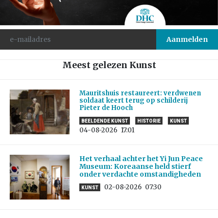
Meest gelezen Kunst
Mauritshuis restaureert: verdwenen
soldaat keert terug op schilderij
Pieter de Hooch
BEELDENDE KUNST
HISTORIE
KUNST
04-08-2026
17:01
Het verhaal achter het Yi Jun Peace
Museum: Koreaanse held stierf
onder verdachte omstandigheden
02-08-2026
07:30
KUNST