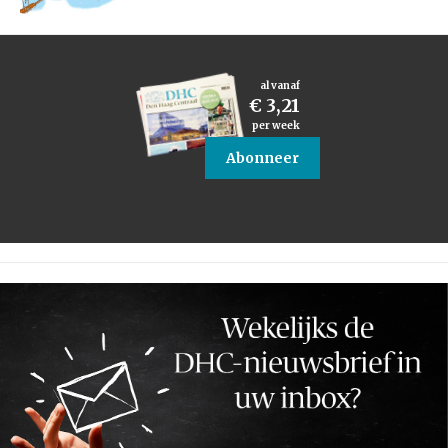
al vanaf
€ 3,21
per week
Abonneer