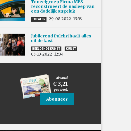
Toneelgroep Firma MES
reconstrueert de nasleep van
een dodelijk ongeluk
29-08-2022
13:53
THEATER
Jubilerend Pulchri haalt alles
uit de kast
BEELDENDE KUNST
KUNST
03-10-2022
12:34
al vanaf
€ 3,21
per week
Abonneer