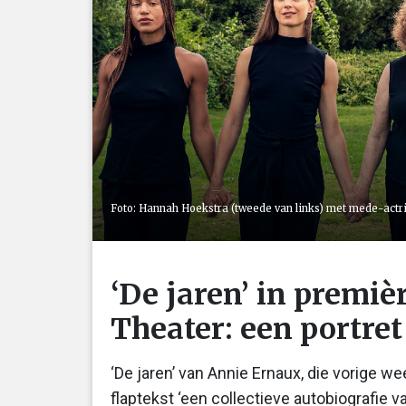
Foto: Hannah Hoekstra (tweede van links) met mede-actri
‘De jaren’ in premiè
Theater: een portre
‘De jaren’ van Annie Ernaux, die vorige we
flaptekst ‘een collectieve autobiografie 