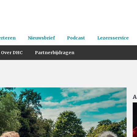
erteren
Nieuwsbrief
Podcast
Lezersservice
Over DHC
Partnerbijdragen
A