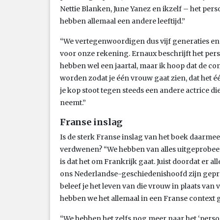
Nettie Blanken, June Yanez en ikzelf – het pers
hebben allemaal een andere leeftijd.”
“We vertegenwoordigen dus vijf generaties en
voor onze rekening. Ernaux beschrijft het pers
hebben wel een jaartal, maar ik hoop dat de co
worden zodat je één vrouw gaat zien, dat het één 
je kop stoot tegen steeds een andere actrice d
neemt.”
Franse inslag
Is de sterk Franse inslag van het boek daarme
verdwenen? “We hebben van alles uitgeprobeerd
is dat het om Frankrijk gaat. Juist doordat er al
ons Nederlandse-geschiedenishoofd zijn gepren
beleef je het leven van die vrouw in plaats va
hebben we het allemaal in een Franse context
“We hebben het zelfs nog meer naar het ‘perso