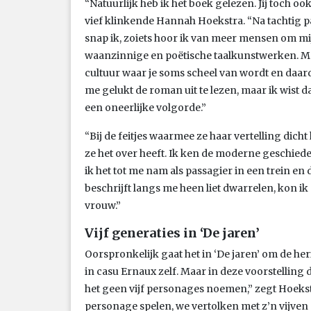
“Natuurlijk heb ik het boek gelezen. Jij toch oo
vief klinkende Hannah Hoekstra. “Na tachtig p
snap ik, zoiets hoor ik van meer mensen om mij 
waanzinnige en poëtische taalkunstwerken. Maa
cultuur waar je soms scheel van wordt en daar
me gelukt de roman uit te lezen, maar ik wist dat
een oneerlijke volgorde.”
“Bij de feitjes waarmee ze haar vertelling dich
ze het over heeft. Ik ken de moderne geschiede
ik het tot me nam als passagier in een trein en
beschrijft langs me heen liet dwarrelen, kon i
vrouw.”
Vijf generaties in ‘De jaren’
Oorspronkelijk gaat het in ‘De jaren’ om de h
in casu Ernaux zelf. Maar in deze voorstelling 
het geen vijf personages noemen,” zegt Hoekst
personage spelen, we vertolken met z’n vijven