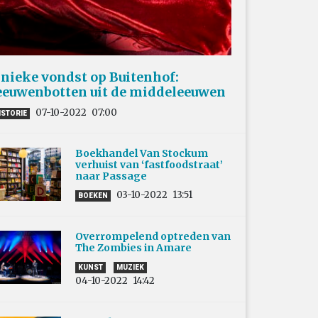
nieke vondst op Buitenhof:
eeuwenbotten uit de middeleeuwen
07-10-2022
07:00
ISTORIE
Boekhandel Van Stockum
verhuist van ‘fastfoodstraat’
naar Passage
03-10-2022
13:51
BOEKEN
Overrompelend optreden van
The Zombies in Amare
KUNST
MUZIEK
04-10-2022
14:42