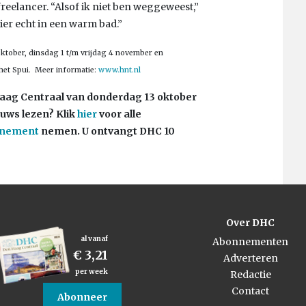
 freelancer. “Alsof ik niet ben weggeweest,”
hier echt in een warm bad.”
 oktober, dinsdag 1 t/m vrijdag 4 november en
 het Spui. Meer informatie:
www.hnt.nl
 Haag Centraal van donderdag 13 oktober
ieuws lezen?
Klik
hier
voor alle
nnement
nemen. U ontvangt DHC 10
Over DHC
al vanaf
Abonnementen
€ 3,21
Adverteren
per week
Redactie
Contact
Abonneer