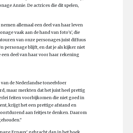
onage Annie. De actrices die dit spelen,
 nemen allemaal een deel van haar leven
onage vaak aan de hand van foto’s’, die
ntouren van onze personages juist diffuus
personage blijft, en dat je als kijker niet
ie een deel van haar voor haar rekening
e van de Nederlandse toneelvloer
, maar merkten dat het juist heel prettig
lerlei feiten voorbijkomen die niet goed in
t, krijgt het een prettige afstand en
n voortdurend aan feitjes te denken. Daarom
 gehouden.”
nage Ernaux’ gebracht dan in het boek,