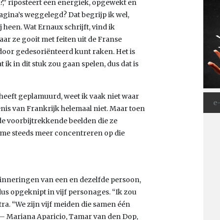
k?,” riposteert een energiek, opgewekt en
agina’s weggelegd? Dat begrijp ik wel,
heen. Wat Ernaux schrijft, vind ik
r ze gooit met feiten uit de Franse
door gedesoriënteerd kunt raken. Het is
 ik in dit stuk zou gaan spelen, dus dat is
t heeft geplamuurd, weet ik vaak niet waar
nis van Frankrijk helemaal niet. Maar toen
 de voorbijtrekkende beelden die ze
k me steeds meer concentreren op die
erinneringen van een en dezelfde persoon,
dus opgeknipt in vijf personages. “Ik zou
ra. “We zijn vijf meiden die samen één
 – Mariana Aparicio, Tamar van den Dop,