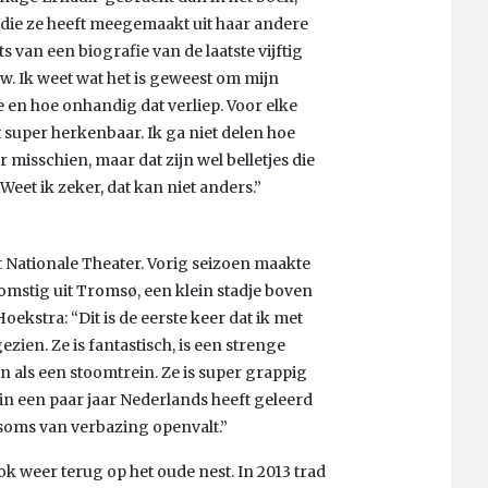
 die ze heeft meegemaakt uit haar andere
 van een biografie van de laatste vijftig
uw. Ik weet wat het is geweest om mijn
e en hoe onhandig dat verliep. Voor elke
t super herkenbaar. Ik ga niet delen hoe
misschien, maar dat zijn wel belletjes die
Weet ik zeker, dat kan niet anders.”
t Nationale Theater. Vorig seizoen maakte
fkomstig uit Tromsø, een klein stadje boven
ekstra: “Dit is de eerste keer dat ik met
zien. Ze is fantastisch, is een strenge
n als een stoomtrein. Ze is super grappig
e in een paar jaar Nederlands heeft geleerd
ms van verbazing openvalt.”
k weer terug op het oude nest. In 2013 trad