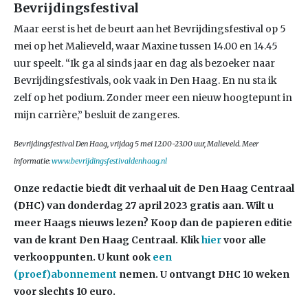
Bevrijdingsfestival
Maar eerst is het de beurt aan het Bevrijdingsfestival op 5
mei op het Malieveld, waar Maxine tussen 14.00 en 14.45
uur speelt. “Ik ga al sinds jaar en dag als bezoeker naar
Bevrijdingsfestivals, ook vaak in Den Haag. En nu sta ik
zelf op het podium. Zonder meer een nieuw hoogtepunt in
mijn carrière,” besluit de zangeres.
Bevrijdingsfestival Den Haag, vrijdag 5 mei 12.00-23.00 uur, Malieveld. Meer
informatie:
www.bevrijdingsfestivaldenhaag.nl
Onze redactie biedt dit verhaal uit de Den Haag Centraal
(DHC) van donderdag 27 april 2023
gratis aan. Wilt u
meer Haags nieuws lezen? Koop dan de papieren editie
van de krant Den Haag Centraal.
Klik
hier
voor alle
verkooppunten. U kunt ook
een
(proef)abonnement
nemen. U ontvangt DHC 10 weken
voor slechts 10 euro.