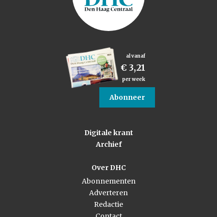
al vanaf
€ 3,21
per week
Abonneer
Digitale krant
Archief
Over DHC
Abonnementen
Adverteren
Redactie
Contact