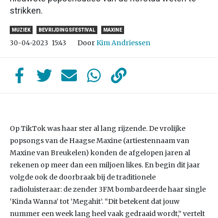
strikken.
MUZIEK
BEVRIJDINGSFESTIVAL
MAXINE
Door
Kim Andriessen
30-04-2023
15:43
Op TikTok was haar ster al lang rijzende. De vrolijke
popsongs van de Haagse Maxine (artiestennaam van
Maxine van Breukelen) konden de afgelopen jaren al
rekenen op meer dan een miljoen likes. En begin dit jaar
volgde ook de doorbraak bij de traditionele
radioluisteraar: de zender 3FM bombardeerde haar single
‘Kinda Wanna’ tot ‘Megahit’. “Dit betekent dat jouw
nummer een week lang heel vaak gedraaid wordt,” vertelt