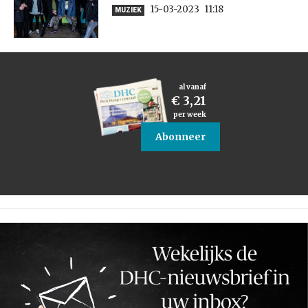
15-03-2023
11:18
MUZIEK
al vanaf
€ 3,21
per week
Abonneer