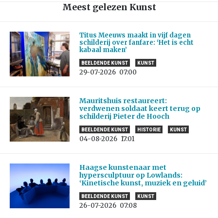
Meest gelezen Kunst
Titus Meeuws maakt in vijf dagen
schilderij over fanfare: ‘Het is echt
kabaal maken’
BEELDENDE KUNST
KUNST
29-07-2026
07:00
Mauritshuis restaureert:
verdwenen soldaat keert terug op
schilderij Pieter de Hooch
BEELDENDE KUNST
HISTORIE
KUNST
04-08-2026
17:01
Haagse kunstenaar met
hypersculptuur op Lowlands:
‘Kinetische kunst, muziek en geluid’
BEELDENDE KUNST
KUNST
26-07-2026
07:08