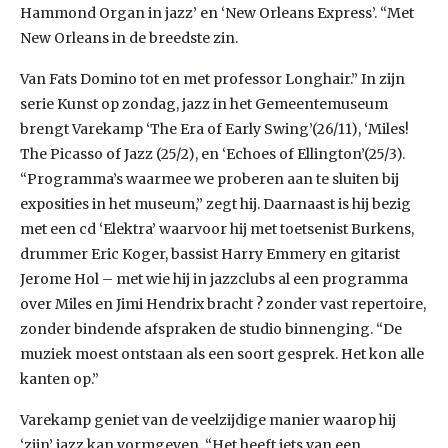
Hammond Organ in jazz’ en ‘New Orleans Express’. “Met
New Orleans in de breedste zin.
Van Fats Domino tot en met professor Longhair.” In zijn
serie Kunst op zondag, jazz in het Gemeentemuseum
brengt Varekamp ‘The Era of Early Swing’(26/11), ‘Miles!
The Picasso of Jazz (25/2), en ‘Echoes of Ellington’(25/3).
“Programma’s waarmee we proberen aan te sluiten bij
exposities in het museum,” zegt hij. Daarnaast is hij bezig
met een cd ‘Elektra’ waarvoor hij met toetsenist Burkens,
drummer Eric Koger, bassist Harry Emmery en gitarist
Jerome Hol – met wie hij in jazzclubs al een programma
over Miles en Jimi Hendrix bracht ? zonder vast repertoire,
zonder bindende afspraken de studio binnenging. “De
muziek moest ontstaan als een soort gesprek. Het kon alle
kanten op.”
Varekamp geniet van de veelzijdige manier waarop hij
‘zijn’ jazz kan vormgeven. “Het heeft iets van een