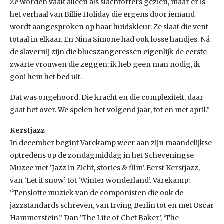
Ze worden vaak alleen als slachtoffers gezien, maar er is
het verhaal van Billie Holiday die ergens door iemand
wordt aangesproken op haar huidskleur. Ze slaat die vent
totaal in elkaar. En Nina Simone had ook losse handjes. Ná
de slavernij zijn die blueszangeressen eigenlijk de eerste
zwarte vrouwen die zeggen: ik heb geen man nodig, ik
gooi hem het bed uit.
Dat was ongehoord. Die kracht en die complexiteit, daar
gaat het over. We spelen het volgend jaar, tot en met april.”
Kerstjazz
In december begint Varekamp weer aan zijn maandelijkse
optredens op de zondagmiddag in het Scheveningse
Muzee met ‘Jazz in Zicht, stories & film’. Eerst Kerstjazz,
van ‘Let it snow’ tot ‘Winter wonderland’. Varekamp:
“Tenslotte muziek van de componisten die ook de
jazzstandards schreven, van Irving Berlin tot en met Oscar
Hammerstein.” Dan ‘The Life of Chet Baker’, ‘The