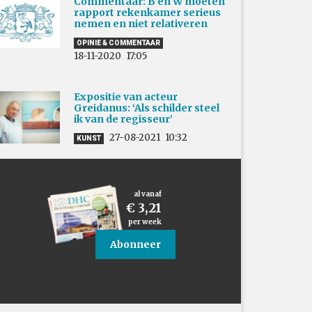
Commentaar: B en W moeten
rapport rekenkamer serieus
nemen en niet relativeren
OPINIE & COMMENTAAR
18-11-2020
17:05
Expositie van acteur
Greidanus: ‘Als schilder steel
ik van de regisseur’
27-08-2021
10:32
KUNST
al vanaf
€ 3,21
per week
Abonneer