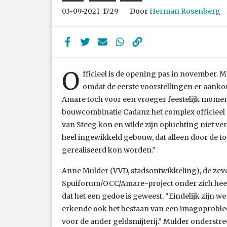
Door
Herman Rosenberg
03-09-2021
17:29
O
fficieel is de opening pas in november. M
omdat de eerste voorstellingen er aank
Amare toch voor een vroeger feestelijk momen
bouwcombinatie Cadanz het complex officieel 
van Steeg kon en wilde zijn opluchting niet ve
heel ingewikkeld gebouw, dat alleen door de 
gerealiseerd kon worden.”
Anne Mulder (VVD, stadsontwikkeling), de zev
Spuiforum/OCC/Amare-project onder zich heef
dat het een gedoe is geweest. “Eindelijk zijn w
erkende ook het bestaan van een imagoprobleem.
voor de ander geldsmijterij.” Mulder onderstre