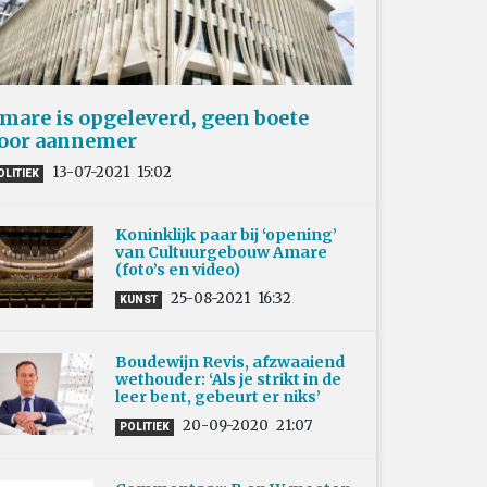
mare is opgeleverd, geen boete
oor aannemer
13-07-2021
15:02
OLITIEK
Koninklijk paar bij ‘opening’
van Cultuurgebouw Amare
(foto’s en video)
25-08-2021
16:32
KUNST
Boudewijn Revis, afzwaaiend
wethouder: ‘Als je strikt in de
leer bent, gebeurt er niks’
20-09-2020
21:07
POLITIEK