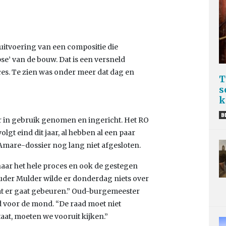
itvoering van een compositie die
se’ van de bouw. Dat is een versneld
es. Te zien was onder meer dat dag en
T
s
k
B
in gebruik genomen en ingericht. Het RO
volgt eind dit jaar, al hebben al een paar
 Amare-dossier nog lang niet afgesloten.
aar het hele proces en ook de gestegen
houder Mulder wilde er donderdag niets over
wat er gaat gebeuren.” Oud-burgemeester
 voor de mond. “De raad moet niet
aat, moeten we vooruit kijken.”