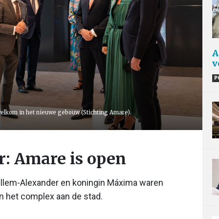
A
v
P
 welkom in het nieuwe gebouw (Stichting Amare).
er: Amare is open
llem-Alexander en koningin Máxima waren
n het complex aan de stad.