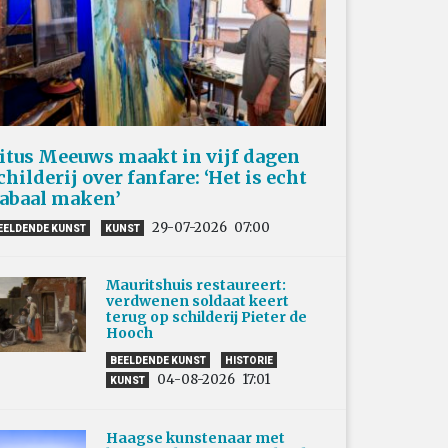
itus Meeuws maakt in vijf dagen
childerij over fanfare: ‘Het is echt
abaal maken’
29-07-2026
07:00
EELDENDE KUNST
KUNST
Mauritshuis restaureert:
verdwenen soldaat keert
terug op schilderij Pieter de
Hooch
BEELDENDE KUNST
HISTORIE
04-08-2026
17:01
KUNST
Haagse kunstenaar met