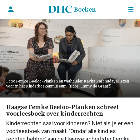
Boeken
Foto: Femke Beeloo-Planken en wethouder Kavita Parbhudayal lezen
voor in het Kinderboekenmuseum. (Door: Emmy de Graaff)
Haagse Femke Beeloo-Planken schreef
voorleesboek over kinderrechten
Kinderrechten saai voor kinderen? Niet als je er een
voorleesboek van maakt. ‘Omdat alle kindjes
rechten hebben’ van de Haagse schrijfster Femke