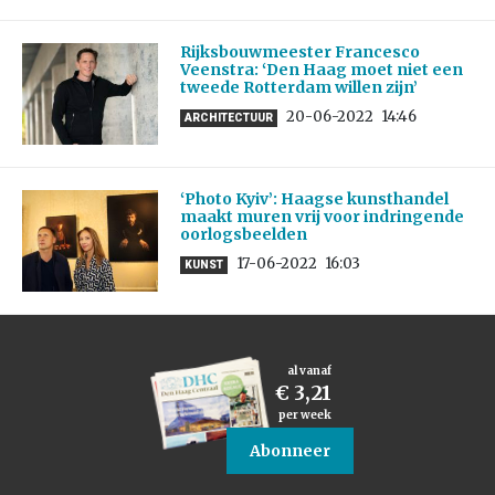
Rijksbouwmeester Francesco
Veenstra: ‘Den Haag moet niet een
tweede Rotterdam willen zijn’
20-06-2022
14:46
ARCHITECTUUR
‘Photo Kyiv’: Haagse kunsthandel
maakt muren vrij voor indringende
oorlogsbeelden
17-06-2022
16:03
KUNST
al vanaf
€ 3,21
per week
Abonneer