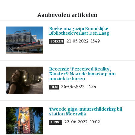
Aanbevolen artikelen
Boekenmagazijn Koninklijke
Bibliotheek verlaat Den Haag
21-05-2022
15:49
BOEKEN
Recensie ‘Perceived Reality’,
Kluster5: Naar de bioscoop om
muziek te horen
26-06-2022
14:34
FILM
Tweede giga-muurschildering bij
station Moerwijk
22-06-2022
10:02
KUNST