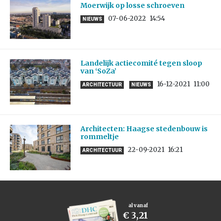
Moerwijk op losse schroeven
07-06-2022
14:54
NIEUWS
Landelijk actiecomité tegen sloop
van ‘SoZa’
16-12-2021
11:00
ARCHITECTUUR
NIEUWS
Architecten: Haagse stedenbouw is
rommeltje
22-09-2021
16:21
ARCHITECTUUR
al vanaf
€ 3,21