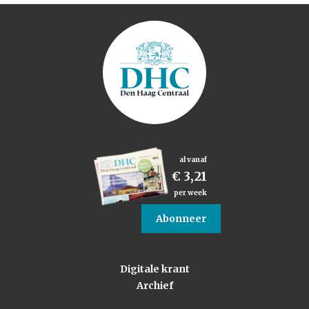
al vanaf
€ 3,21
per week
Abonneer
Digitale krant
Archief