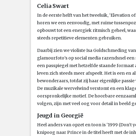
Celia Swart
In de eerste helft van het tweeluik, ‘Elevation of
horen we een eenvoudig, met ruime tussenpoz
opbouwt tot een energiek ritmisch geheel, wa
steeds repetitieve elementen gebruiken.
Daarbij zien we violiste Isa Goldschmeding van
glamourfoto’s op social media razendsnel een s
een passpiegel met hetzelfde staande formaat
leven zich steeds meer afspeelt. Het is een en
bewonderaars, totdat zij haar eigenlijke passie 
De muzikale wervelwind verstomt en een klagel
oorspronkelijke motief. De hoorbare eenzaamh
volgen, zijn met veel oog voor detail in beeld g
Jeugd in Georgië
Heel anders van opzet en toon is ‘1999 (Don’t
knipoog naar Prince in de titel heeft met de i