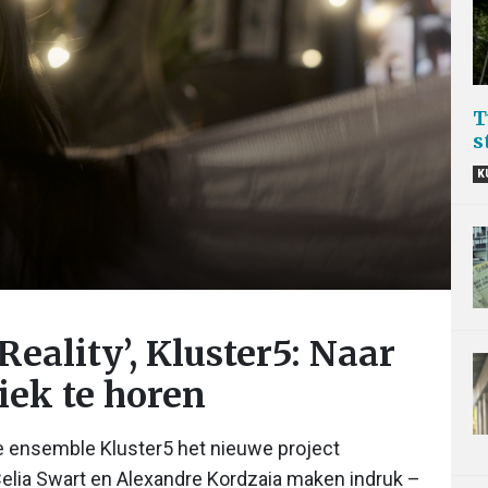
T
s
K
Reality’, Kluster5: Naar
iek te horen
e ensemble Kluster5 het nieuwe project
Celia Swart en Alexandre Kordzaia maken indruk –