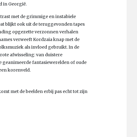
d in Georgië.
trast met de grimmige en instabiele
. Dat blijkt ook uit de teruggevonden tapes
tzending opgezette verzonnen verhalen
names verweeft Kordzaia knap met de
olksmuziek als invloed gebruikt. In de
ote afwisseling: van duistere
e geanimeerde fantasiewerelden of oude
een korenveld.
komt met de beelden erbij pas echt tot zijn