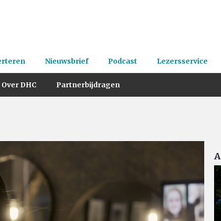
erteren
Nieuwsbrief
Podcast
Lezersservice
Over DHC
Partnerbijdragen
A