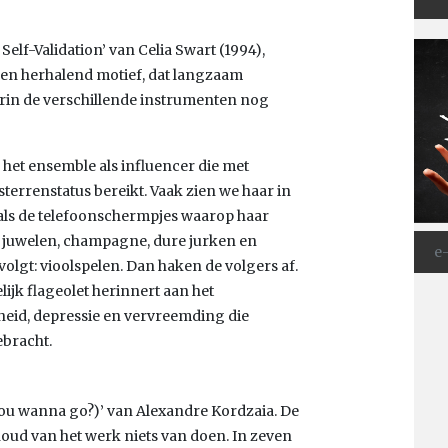
 Self-Validation’ van Celia Swart (1994),
en herhalend motief, dat langzaam
arin de verschillende instrumenten nog
 het ensemble als influencer die met
terrenstatus bereikt. Vaak zien we haar in
 als de telefoonschermpjes waarop haar
 al juwelen, champagne, dure jurken en
volgt: vioolspelen. Dan haken de volgers af.
ijk flageolet herinnert aan het
eid, depressie en vervreemding die
ebracht.
 you wanna go?)’ van Alexandre Kordzaia. De
nhoud van het werk niets van doen. In zeven