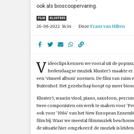
ook als bioscoopervaring.
FILM
KLUSTER5
Door
Frans van Hilten
26-06-2022
14:34
V
ideoclips kennen we vooral uit de popmu
hedendaagse muziek Kluster5 maakte er é
een ‘visueel album’ noemen. De film van ruim 
Buitenhof. Het gezelschap hoopt op meer bios
Kluster5, waarin viool, piano, saxofoon, percu
twee componisten om werk te maken voor ‘Percei
ook voor ‘1984’ van het New European Ensembl
film bij. Waar we meestal filmmuziek beschouwe
de situatie hier omgekeerd: de muziek is leiden