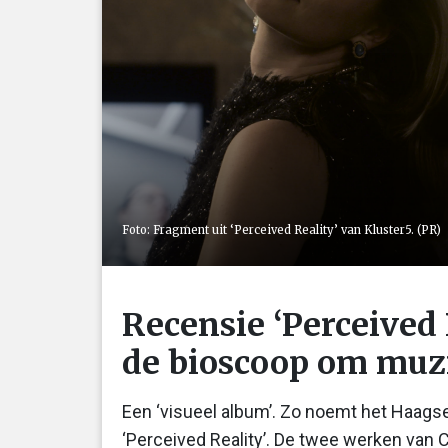
Foto: Fragment uit ‘Perceived Reality’ van Kluster5. (PR)
Recensie ‘Perceived 
de bioscoop om muz
Een ‘visueel album’. Zo noemt het Haags
‘Perceived Reality’. De twee werken van 