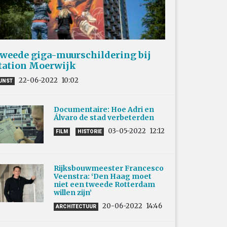
weede giga-muurschildering bij
tation Moerwijk
22-06-2022
10:02
UNST
Documentaire: Hoe Adri en
Álvaro de stad verbeterden
03-05-2022
12:12
FILM
HISTORIE
Rijksbouwmeester Francesco
Veenstra: ‘Den Haag moet
niet een tweede Rotterdam
willen zijn’
20-06-2022
14:46
ARCHITECTUUR