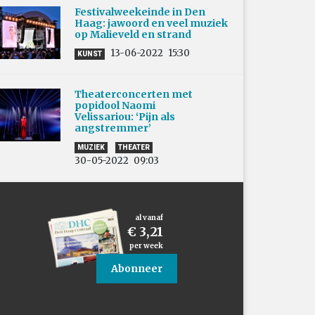
Festivalweekeinde in Den
Haag: jawoord en veel muziek
op Malieveld en strand
13-06-2022
15:30
KUNST
Theaterconcerten met
popidool Naomi
Velissariou: ‘Pijn als
angstremmer’
MUZIEK
THEATER
30-05-2022
09:03
al vanaf
€ 3,21
per week
Abonneer