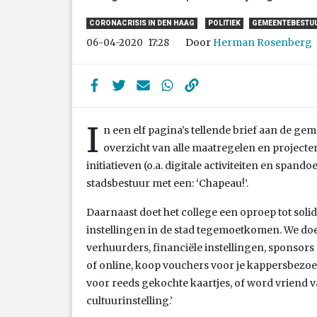
CORONACRISIS IN DEN HAAG
POLITIEK
GEMEENTEBESTU
Door
Herman Rosenberg
06-04-2020
17:28
I
n een elf pagina’s tellende brief aan de ge
overzicht van alle maatregelen en projecten
initiatieven (o.a. digitale activiteiten en span
stadsbestuur met een: ‘Chapeau!’.
Daarnaast doet het college een oproep tot solid
instellingen in de stad tegemoetkomen. We do
verhuurders, financiële instellingen, sponsors
of online, koop vouchers voor je kappersbezoek 
voor reeds gekochte kaartjes, of word vriend 
cultuurinstelling.’