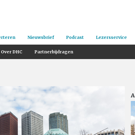
erteren
Nieuwsbrief
Podcast
Lezersservice
Over DHC
Partnerbijdragen
A