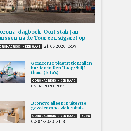
orona-dagboek: Ooit stak Jan
anssen na de Tour een sigaret op
21-05-2020
17:39
ORONACRISIS IN DEN HAAG
Gemeente plaatst tientallen
borden in Den Haag: ‘blijf
thuis’ (foto’s)
CORONACRISIS IN DEN HAAG
05-04-2020
20:21
Bronovo alleen in uiterste
geval corona-ziekenhuis
CORONACRISIS IN DEN HAAG
ZORG
02-04-2020
21:18