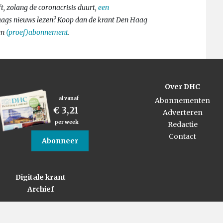
, zolang de coronacrisis duurt,
een
aags nieuws lezen? Koop dan de krant Den Haag
en
(proef)abonnement
.
Over DHC
al vanaf
Abonnementen
€ 3,21
Adverteren
per week
Redactie
Contact
Abonneer
Digitale krant
Archief