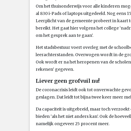
Om het thuisonderwijs voor alle kinderen moge
al 830 i-Pads of laptops uitgedeeld. Nog eens 1
Leerplicht van de gemeente probeert in kaart 
bereikt. Het gaat hier volgens het college ‘nad
om het gesprek aan te gaan’.
Het stadsbestuur voert overleg met de school
leerachterstanden. Overwogen wordt in de grot
Ook wordt er na het heropenen van de scholen e
rekenen’ gegeven.
Liever geen grofvuil nu!
De coronacrisis leidt ook tot onverwachte gev
geslagen. Dat leidt tot bijna twee keer meer me
Da capaciteit is uitgebreid, maar toch verzoek
bieden ‘als het niet anders kan’. Ook de hoeve
namelijk ongeveer 25 procent meer.