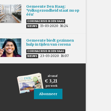
Gemeente Den Haag:
‘Volksgezondheid staat nu op
één’
CORONACRISIS IN DEN HAAG
15-03-2020
16:24
NIEUWS
Gemeente biedt gezinnen
hulp in tijden van corona
CORONACRISIS IN DEN HAAG
23-03-2020
16:07
NIEUWS
al vanaf
€ 3,21
per week
Abonneer