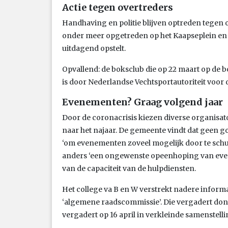
Actie tegen overtreders
Handhaving en politie blijven optreden tegen o
onder meer opgetreden op het Kaapseplein en 
uitdagend opstelt.
Opvallend: de boksclub die op 22 maart op de b
is door Nederlandse Vechtsportautoriteit voor
Evenementen? Graag volgend jaar
Door de coronacrisis kiezen diverse organisa
naar het najaar. De gemeente vindt dat geen goe
‘om evenementen zoveel mogelijk door te schui
anders ‘een ongewenste opeenhoping van evene
van de capaciteit van de hulpdiensten.
Het college va B en W verstrekt nadere informa
‘algemene raadscommissie’. Die vergadert do
vergadert op 16 april in verkleinde samenstelli