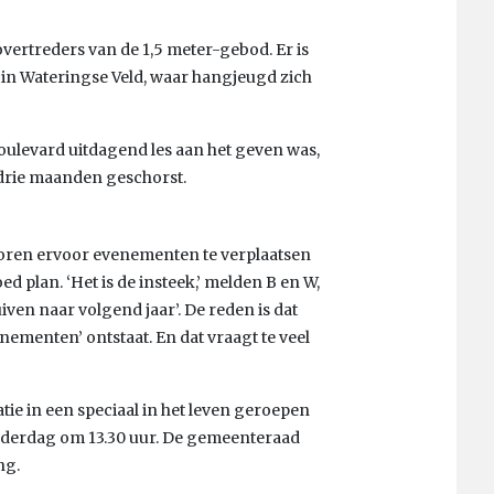
vertreders van de 1,5 meter-gebod. Er is
in Wateringse Veld, waar hangjeugd zich
oulevard uitdagend les aan het geven was,
 drie maanden geschorst.
toren ervoor evenementen te verplaatsen
d plan. ‘Het is de insteek,’ melden B en W,
ven naar volgend jaar’. De reden is dat
menten’ ontstaat. En dat vraagt te veel
tie in een speciaal in het leven geroepen
nderdag om 13.30 uur. De gemeenteraad
ng.