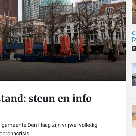
C
J
C
tand: steun en info
 gemeente Den Haag zijn vrijwel volledig
coronacrisis.