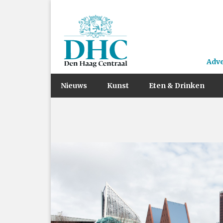
Adv
Nieuws
Kunst
Eten & Drinken