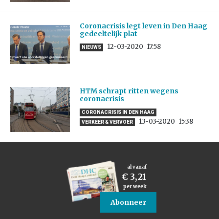
Coronacrisis legt leven in Den Haag
gedeeltelijk plat
12-03-2020
17:58
NIEUWS
HTM schrapt ritten wegens
coronacrisis
CORONACRISIS IN DEN HAAG
13-03-2020
15:38
VERKEER & VERVOER
al vanaf
€ 3,21
per week
Abonneer