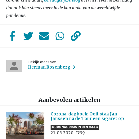
corona-crisis duurt,
een dagelijkse blog
over het leven in Den Haag
dat ook hier steeds meer in de ban raakt van de wereldwijde
pandemie.
Bekijk meer van
Herman Rosenberg
Aanbevolen artikelen
Corona-dagboek: Ooit stak Jan
Janssen na de Tour een sigaret op
CORONACRISIS IN DEN HAAG
21-05-2020
17:39