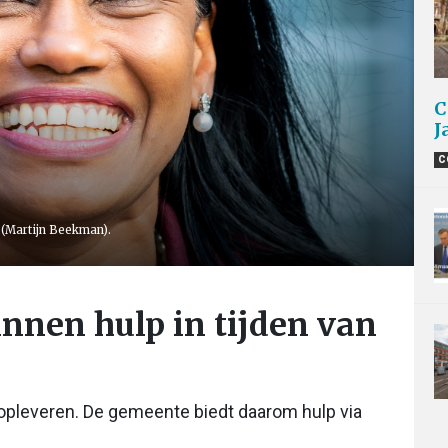
C
J
C
 (Martijn Beekman).
nnen hulp in tijden van
 opleveren. De gemeente biedt daarom hulp via