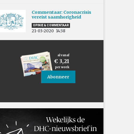
Commentaar: Coronacrisis
vereist saamhorigheid
OPINIE & COMMENTAAR
21-03-2020
14:38
al vanaf
€ 3,21
per week
Abonneer