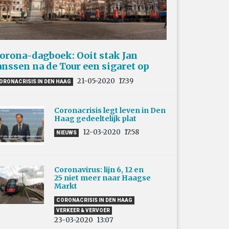
orona-dagboek: Ooit stak Jan
anssen na de Tour een sigaret op
21-05-2020
17:39
ORONACRISIS IN DEN HAAG
Coronacrisis legt leven in Den
Haag gedeeltelijk plat
12-03-2020
17:58
NIEUWS
Coronavirus: lijn 6, 12 en
25 niet meer naar Haagse
Markt
CORONACRISIS IN DEN HAAG
VERKEER & VERVOER
23-03-2020
13:07