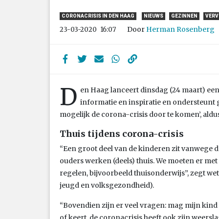
CORONACRISIS IN DEN HAAG
NIEUWS
GEZINNEN
VERV
Door
Herman Rosenberg
23-03-2020
16:07
D
en Haag lanceert dinsdag (24 maart) een 
informatie en inspiratie en ondersteun
mogelijk de corona-crisis door te komen’, aldu
Thuis tijdens corona-crisis
“Een groot deel van de kinderen zit vanwege de
ouders werken (deels) thuis. We moeten er met
regelen, bijvoorbeeld thuisonderwijs”, zegt w
jeugd en volksgezondheid).
“Bovendien zijn er veel vragen: mag mijn kind
of keert, de coronacrisis heeft ook zijn weers