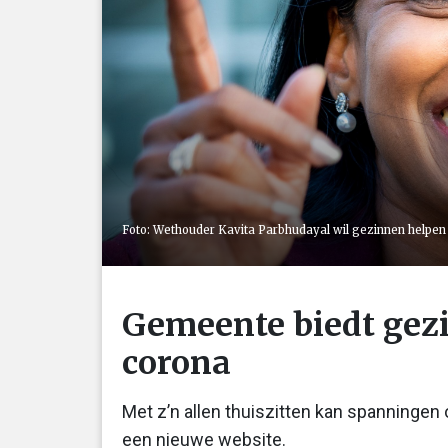
Foto: Wethouder Kavita Parbhudayal wil gezinnen helpen
Gemeente biedt gezi
corona
Met z’n allen thuiszitten kan spanningen
een nieuwe website.