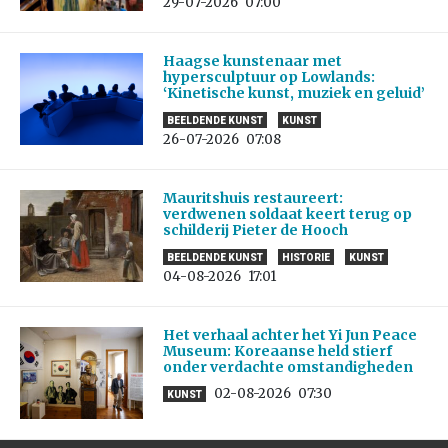
29-07-2026
07:00
Haagse kunstenaar met
hypersculptuur op Lowlands:
‘Kinetische kunst, muziek en geluid’
BEELDENDE KUNST
KUNST
26-07-2026
07:08
Mauritshuis restaureert:
verdwenen soldaat keert terug op
schilderij Pieter de Hooch
BEELDENDE KUNST
HISTORIE
KUNST
04-08-2026
17:01
Het verhaal achter het Yi Jun Peace
Museum: Koreaanse held stierf
onder verdachte omstandigheden
02-08-2026
07:30
KUNST