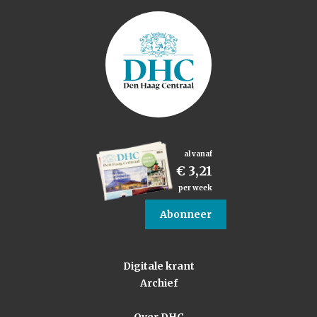
al vanaf
€ 3,21
per week
Abonneer
Digitale krant
Archief
Over DHC