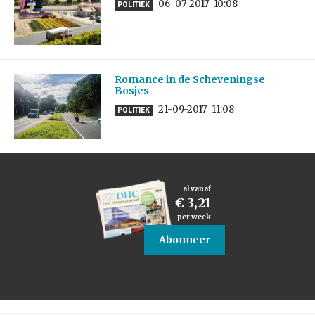
06-07-2017
10:08
POLITIEK
Romance in de Scheveningse
Bosjes
21-09-2017
11:08
POLITIEK
al vanaf
€ 3,21
per week
Abonneer