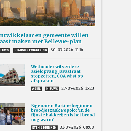
ntwikkelaar en gemeente willen
aast maken met Bellevue-plan
30-07-2026
11:16
IEUWS
STADSONTWIKKELING
Wethouder wil verdere
asielopvang Javastraat
stopzetten, COA wijst op
afspraken
27-07-2026
15:23
ASIEL
NIEUWS
Eigenaren Bartine beginnen
broodjeszaak Popolo: ‘In de
fijnste bakkerijen is het brood
nog warm’
31-07-2026
08:00
ETEN & DRINKEN