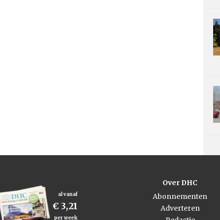
Over DHC
al vanaf
Abonnementen
€ 3,21
Adverteren
per week