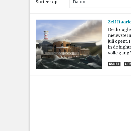
Sorteer op
Zelf Haar
De droogle
nieuwste i
juli opent.
in de high
volle gang.
KUNST
LIF